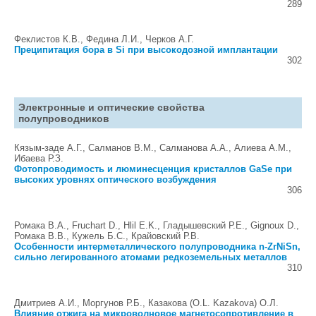
289
Феклистов К.В., Федина Л.И., Черков А.Г.
Преципитация бора в Si при высокодозной имплантации
302
Электронные и оптические свойства
полупроводников
Кязым-заде А.Г., Салманов В.М., Салманова А.А., Алиева А.М.,
Ибаева Р.З.
Фотопроводимость и люминесценция кристаллов GaSe при
высоких уровнях оптического возбуждения
306
Ромака В.А., Fruchart D., Hlil E.K., Гладышевский Р.Е., Gignoux D.,
Ромака В.В., Кужель Б.С., Крайовский Р.В.
Особенности интерметаллического полупроводника n-ZrNiSn,
сильно легированного атомами редкоземельных металлов
310
Дмитриев А.И., Моргунов Р.Б., Казакова (O.L. Kazakova) О.Л.
Влияние отжига на микроволновое магнетосопротивление в