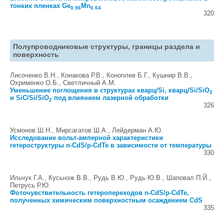
тонких пленках Ge
Mn
0.96
0.04
320
Полупроводниковые структуры, границы раздела и
поверхность
Лисоченко В.Н., Конакова Р.В., Коноплев Б.Г., Кушнир В.В.,
Охрименко О.Б., Светличный А.М.
Уменьшение поглощения в структурах кварц/Si, кварц/Si/SiO
2
и SiC/Si/SiO
под влиянием лазерной обработки
2
326
Усмонов Ш.Н., Мирсагатов Ш.А., Лейдерман А.Ю.
Исследование вольт-амперной характеристики
гетероструктуры n-CdS/p-CdTe в зависимости от температуры
330
Ильчук Г.А., Кусьнэж В.В., Рудь В.Ю., Рудь Ю.В., Шаповал П.Й.,
Петрусь Р.Ю.
Фоточувствительность гетеропереходов n-CdS/p-CdTe,
полученных химическим поверхностным осаждением CdS
335