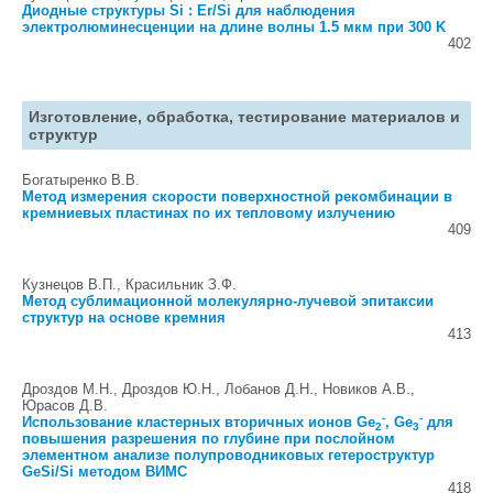
Диодные структуры Si : Er/Si для наблюдения
электролюминесценции на длине волны 1.5 мкм при 300 K
402
Изготовление, обработка, тестирование материалов и
структур
Богатыренко В.В.
Метод измерения скорости поверхностной рекомбинации в
кремниевых пластинах по их тепловому излучению
409
Кузнецов В.П., Красильник З.Ф.
Метод сублимационной молекулярно-лучевой эпитаксии
структур на основе кремния
413
Дроздов М.Н., Дроздов Ю.Н., Лобанов Д.Н., Новиков А.В.,
Юрасов Д.В.
-
-
Использование кластерных вторичных ионов Ge
, Ge
для
2
3
повышения разрешения по глубине при послойном
элементном анализе полупроводниковых гетероструктур
GeSi/Si методом ВИМС
418