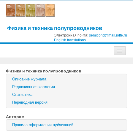
Физика и техника полупроводников
Электронная почта:
semicond@mail.ioffe.ru
English translations
Журналы
Физика и техника полупроводников
Журнал технической физики
Описание журнала
Письма в Журнал технической физики
Редакционная коллегия
Статистика
Физика твердого тела
Переводная версия
Физика и техника полупроводников
Авторам
Оптика и спектроскопия
Правила оформления публикаций
Поиск