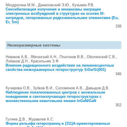
Мездрогина М.М., Даниловский Э.Ю., Кузьмин Р.В.
Сенсибилизация излучения и механизмы миграции
электронных возбуждений в структурах на основе III-
нитридов, легированных редкоземельными элементами (Eu,
Er, Sm)
338
Низкоразмерные системы
Новиков А.В., Яблонский А.Н., Платонов В.В., Оболенский С.В.,
Лобанов Д.Н., Красильник З.Ф.
Влияние радиационного воздействия на люминесцентные
свойства низкоразмерных гетероструктур SiGe/Si(001)
346
Кучерова О.В., Зубков В.И., Соломонов А.В., Давыдов Д.В.
Наблюдение локализованных центров с аномальным
поведением в светоизлучающих гетероструктурах с
множественными квантовыми ямами InGaN/GaN
352
Гуляев Д.В., Журавлев К.С.
Форма рельефа гетерограниц в (311)А-ориентированных