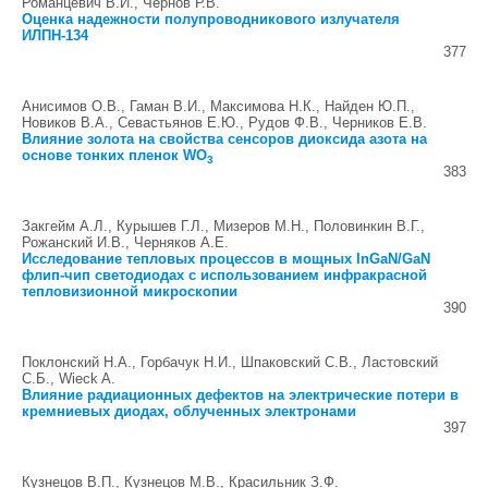
Романцевич В.И., Чернов Р.В.
Оценка надежности полупроводникового излучателя
ИЛПН-134
377
Анисимов О.В., Гаман В.И., Максимова Н.К., Найден Ю.П.,
Новиков В.А., Севастьянов Е.Ю., Рудов Ф.В., Черников Е.В.
Влияние золота на свойства сенсоров диоксида азота на
основе тонких пленок WO
3
383
Закгейм А.Л., Курышев Г.Л., Мизеров М.Н., Половинкин В.Г.,
Рожанский И.В., Черняков А.Е.
Исследование тепловых процессов в мощных InGaN/GaN
флип-чип светодиодах с использованием инфракрасной
тепловизионной микроскопии
390
Поклонский Н.А., Горбачук Н.И., Шпаковский С.В., Ластовский
С.Б., Wieck A.
Влияние радиационных дефектов на электрические потери в
кремниевых диодах, облученных электронами
397
Кузнецов В.П., Кузнецов М.В., Красильник З.Ф.