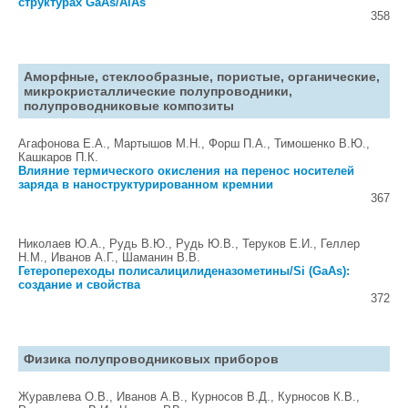
структурах GaAs/AlAs
358
Аморфные, стеклообразные, пористые, органические,
микрокристаллические полупроводники,
полупроводниковые композиты
Агафонова Е.А., Мартышов М.Н., Форш П.А., Тимошенко В.Ю.,
Кашкаров П.К.
Влияние термического окисления на перенос носителей
заряда в наноструктурированном кремнии
367
Николаев Ю.А., Рудь В.Ю., Рудь Ю.В., Теруков Е.И., Геллер
Н.М., Иванов А.Г., Шаманин В.В.
Гетеропереходы полисалицилиденазометины/Si (GaAs):
создание и свойства
372
Физика полупроводниковых приборов
Журавлева О.В., Иванов А.В., Курносов В.Д., Курносов К.В.,