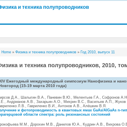
Физика и техника полупроводников
Home
»
Физика и техника полупроводников
»
Год 2010, выпуск 11
Физика и техника полупроводников, 2010, том
XIV Ежегодный международный симпозиум Нанофизика и наноэ
Новгород (15-19 марта 2010 года)
ирсов Д.А., Шалыгин В.А., Паневин В.Ю., Мелентьев Г.А., Софронов А.Н
.Е., Андрианов А.В., Захарьин А.О., Михрин В.С., Васильев А.П., Жуков 
авриленко Л.В., Гавриленко В.И., Антонов А.В., Алёшкин В.Я.
злучение и фотопроводимость в квантовых ямах GaAs/AlGaAs n-тип
ерагерцовой области спектра: роль резонансных состояний
рокофьева М.М., Дорохин М.В., Данилов Ю.А., Кудрин А.В., Вихрова О.