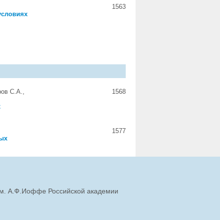
1563
условиях
ов С.А.,
1568
х
1577
ых
им. А.Ф.Иоффе Российской академии