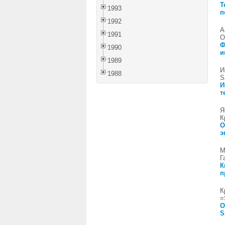
Т
1993
п
1992
А
1991
О
Ф
1990
и
1989
И
1988
S
И
т
Я
К
О
э
М
Г
К
п
К
=
О
S