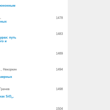
 фононным
.
1478
рных
1483
урах: путь
го и
1489
., Некоркин
1494
азерных
 Грачев
1498
ках SiO
,
x
1504