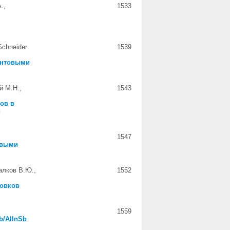
.,
1533
Schneider
1539
антовыми
й М.Н.,
1543
ов в
и
1547
овыми
алков В.Ю.,
1552
овков
1559
b/AlInSb