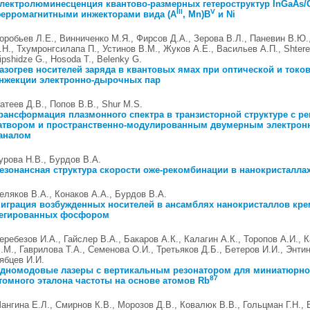
лектролюминесценция квантово-размерных гетероструктур InGaAs/
III
V
ерромагнитными инжекторами вида (A
, Mn)B
и Ni
оробьев Л.Е., Винниченко М.Я., Фирсов Д.А., Зерова В.Л., Паневин В.Ю
.Н., Тхумронгсилапа П., Устинов В.М., Жуков А.Е., Васильев А.П., Shtere
ipshidze G., Hosoda T., Belenky G.
азогрев носителей заряда в квантовых ямах при оптической и токо
нжекции электронно-дырочных пар
атеев Д.В., Попов В.В., Shur M.S.
рансформация плазмонного спектра в транзисторной структуре с 
атвором и пространственно-модулированным двумерным электро
аналом
урова Н.В., Бурдов В.А.
езонансная структура скорости оже-рекомбинации в нанокристалла
еляков В.А., Конаков А.А., Бурдов В.А.
играция возбужденных носителей в ансамблях нанокристаллов кре
егированных фосфором
еребезов И.А., Гайслер В.А., Бакаров А.К., Калагин А.К., Торопов А.И., 
.М., Гаврилова Т.А., Семенова О.И., Третьяков Д.Б., Бетеров И.И., Энтин
ябцев И.И.
дномодовые лазеры с вертикальным резонатором для миниатюрно
87
томного эталона частоты на основе атомов Rb
ангина Е.Л., Смирнов К.В., Морозов Д.В., Ковалюк В.В., Гольцман Г.Н.,