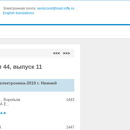
Электронная почта:
semicond@mail.ioffe.ru
English translations
<<<
>>>
 44, выпуск 11
лектроника-2010 г. Нижний
., Воробьёв
1443
А.Е.,
а в
В.
1447