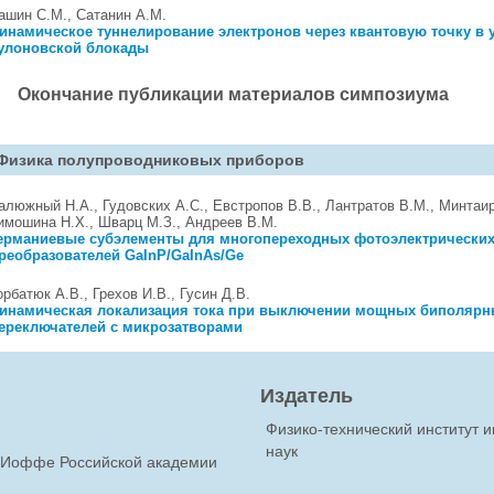
ашин С.М., Сатанин А.М.
инамическое туннелирование электронов через квантовую точку в 
улоновской блокады
Окончание публикации материалов симпозиума
Физика полупроводниковых приборов
алюжный Н.А., Гудовских А.С., Евстропов В.В., Лантратов В.М., Минтаир
имошина Н.Х., Шварц М.З., Андреев В.М.
ерманиевые субэлементы для многопереходных фотоэлектрически
реобразователей GaInP/GaInAs/Ge
орбатюк А.В., Грехов И.В., Гусин Д.В.
инамическая локализация тока при выключении мощных биполярн
ереключателей с микрозатворами
Издатель
Физико-технический институт 
наук
Ф.Иоффе Российской академии