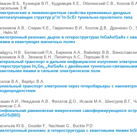
магин В.Б., Кузнецов В.П., Кудрявцев К.Е., Оболенский С.В., Козлов В.А
расильник З.Ф.
лектрические и люминесцентные свойства кремниевых диодных
+
+
ветоизлучающих структур p
/n
/n-Si:Er туннельно-пролетного типа
конников А.В., Спирин К.Е., Гавриленко В.И., Козлов Д.В., Драченко О., 
., Helm M.
иклотронный резонанс дырок в гетероструктурах InGaAs/GaAs с кв
мами в квантующих магнитных полях
айдусь Н.В., Белевский П.А., Бирюков А.А., Вайнберг В.В., Винославски
конников А.В., Звонков Б.Н., Пилипчук А.С., Порошин В.Н.
атеральный транспорт и дальнее инфракрасное излучение электрон
етероструктурах In
Ga
As/GaAs с двойными туннельно-связанным
x
1-x
вантовыми ямами в сильном электрическом поле
озлов В.А., Вербус В.А.
уннельный транспорт электронов через гетеробарьеры с нанометр
еоднородностями
ашин А.И., Нежданов А.В., Филатов Д.О., Исаков М.А., Шенгуров В.Г., Ч
енисов С.А.
онфокальная рамановская микроскопия самоформирующихся остр
eSi/Si(001)
асильев Ю.Б., Gouider F., Nachtwei G., Buckle P.D.
иклотронный резонанс в гетероструктурах с квантовыми ямами InS