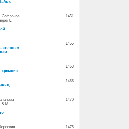
GaAs с
., Софронов
1451
ngas L.,
вой
1455
решеточным
нным
1463
х кремния
1466
мния,
Качанова
1470
 В.М.,
го
 Веревкин
1475