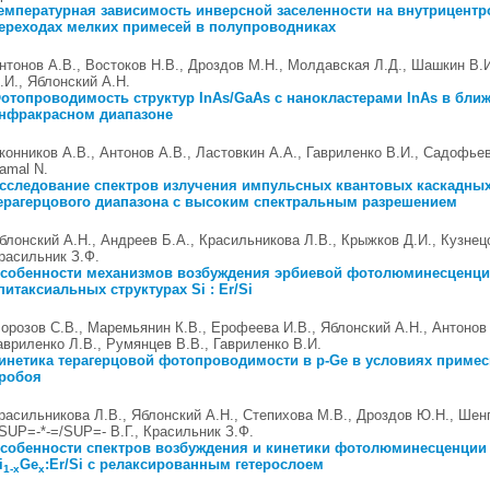
емпературная зависимость инверсной заселенности на внутрицент
ереходах мелких примесей в полупроводниках
нтонов А.В., Востоков Н.В., Дроздов М.Н., Молдавская Л.Д., Шашкин В.
.И., Яблонский А.Н.
отопроводимость структур InAs/GaAs с нанокластерами InAs в бли
нфракрасном диапазоне
конников А.В., Антонов А.В., Ластовкин А.А., Гавриленко В.И., Садофьев
amal N.
сследование спектров излучения импульсных квантовых каскадных
ерагерцового диапазона с высоким спектральным разрешением
блонский А.Н., Андреев Б.А., Красильникова Л.В., Крыжков Д.И., Кузнецо
расильник З.Ф.
собенности механизмов возбуждения эрбиевой фотолюминесценци
питаксиальных структурах Si : Er/Si
орозов С.В., Маремьянин К.В., Ерофеева И.В., Яблонский А.Н., Антонов 
авриленко Л.В., Румянцев В.В., Гавриленко В.И.
инетика терагерцовой фотопроводимости в p-Ge в условиях примес
робоя
расильникова Л.В., Яблонский А.Н., Степихова М.В., Дроздов Ю.Н., Шен
SUP=-*-=/SUP=- В.Г., Красильник З.Ф.
собенности спектров возбуждения и кинетики фотолюминесценции 
i
Ge
:Er/Si с релаксированным гетерослоем
1-x
x