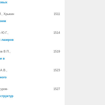
ровых
И., Хрыкин
1511
жнем
 Ю.Г.,
1514
 лазеров
в В.П.,
1519
и в
А.В.,
1523
ного
гуров-
1527
структур