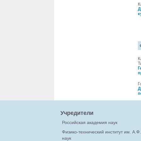
К
Д
к
К
Т
Г
п
Г
Д
п
Учредители
Российская академия наук
Физико-технический институт им. А.
наук