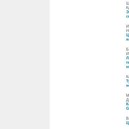
Ш
К
Э
с
И
H
Ц
я
Б
И
Л
г
к
К
Т
н
М
Д
К
G
В
Ц