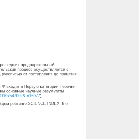
 прошедших предварительный
тельский процесс осуществляется с
 рукописью от поступления до принятия
ТФ входит в Первую категории Перечня
аны основные научные результаты
e=91107547002&f=16977
).
общем рейтинге SCIENCE INDEX, 9-е