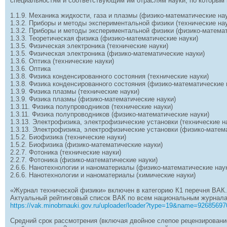
специальностям и соответствующим им отраслям науки, по которым
1.1.9. Механика жидкости, газа и плазмы (физико-математические на
1.3.2. Приборы и методы экспериментальной физики (технические на
1.3.2. Приборы и методы экспериментальной физики (физико-математ
1.3.3. Теоретическая физика (физико-математические науки)
1.3.5. Физическая электроника (технические науки)
1.3.5. Физическая электроника (физико-математические науки)
1.3.6. Оптика (технические науки)
1.3.6. Оптика
1.3.8. Физика конденсированного состояния (технические науки)
1.3.8. Физика конденсированного состояния (физико-математические 
1.3.9. Физика плазмы (технические науки)
1.3.9. Физика плазмы (физико-математические науки)
1.3.11. Физика полупроводников (технические науки)
1.3.11. Физика полупроводников (физико-математические науки)
1.3.13. Электрофизика, электрофизические установки (технические н
1.3.13. Электрофизика, электрофизические установки (физико-матем
1.5.2. Биофизика (технические науки)
1.5.2. Биофизика (физико-математические науки)
2.2.7. Фотоника (технические науки)
2.2.7. Фотоника (физико-математические науки)
2.6.6. Нанотехнологии и наноматериалы (физико-математические нау
2.6.6. Нанотехнологии и наноматериалы (химические науки)
«Журнал технической физики» включен в категорию К1 перечня ВАК
Актуальный рейтинговый список ВАК по всем национальным журнала
https://vak.minobrnauki.gov.ru/uploader/loader?type=19&name=9268569
Средний срок рассмотрения (включая двойное слепое рецензировани