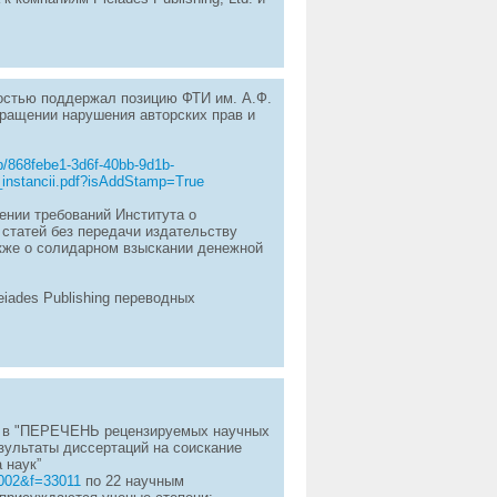
ностью поддержал позицию ФТИ им. А.Ф.
ращении нарушения авторских прав и
b/868febe1-3d6f-40bb-9d1b-
instancii.pdf?isAddStamp=True
ении требований Института о
 статей без передачи издательству
также о солидарном взыскании денежной
eiades Publishing переводных
н в "ПЕРЕЧЕНЬ рецензируемых научных
зультаты диссертаций на соискание
 наук”
7002&f=33011
по 22 научным