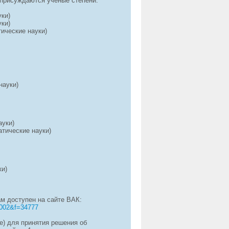
 присуждаются ученые степени:
уки)
уки)
ические науки)
науки)
ауки)
атические науки)
ки)
.
м доступен на сайте ВАК:
7002&f=34777
е) для принятия решения об