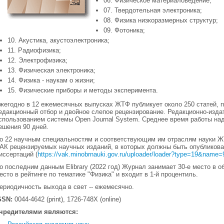
06. Физическое материаловедение;
07. Твердотельная электроника;
08. Физика низкоразмерных структур;
09. Фотоника;
10. Акустика, акустоэлектроника;
11. Радиофизика;
12. Электрофизика;
13. Физическая электроника;
14. Физика - наукам о жизни;
15. Физические приборы и методы эксперимента.
жегодно в 12 ежемесячных выпусках ЖТФ публикует около 250 статей,
едакционный отбор и двойное слепое рецензирование. Редакционно-изда
спользованием системы Open Journal System. Среднее время работы над
ешения 90 дней.
о 22 научным специальностям и соответствующим им отраслям науки Ж
АК рецензируемых научных изданий, в которых должны быть опубликов
иссертаций (
https://vak.minobrnauki.gov.ru/uploader/loader?type=19&nam
о последним данным Elibrary (2022 год) Журнал занимает 30-е место в 
есто в рейтинге по тематике "Физика" и входит в 1-й процентиль.
ериодичность выхода в свет -- ежемесячно.
SSN:
0044-4642 (print), 1726-748X (online)
чредителями являются: