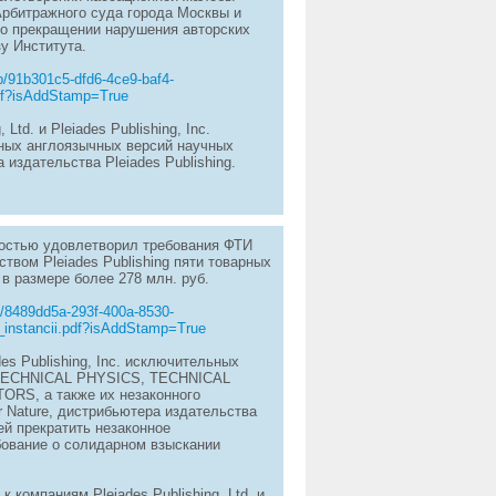
 Арбитражного суда города Москвы и
 о прекращении нарушения авторских
зу Института.
b/91b301c5-dfd6-4ce9-baf4-
df?isAddStamp=True
td. и Pleiades Publishing, Inc.
дных англоязычных версий научных
 издательства Pleiades Publishing.
ностью удовлетворил требования ФТИ
твом Pleiades Publishing пяти товарных
в размере более 278 млн. руб.
7/8489dd5a-293f-400a-8530-
_instancii.pdf?isAddStamp=True
des Publishing, Inc. исключительных
, TECHNICAL PHYSICS, TECHNICAL
S, а также их незаконного
r Nature, дистрибьютера издательства
ей прекратить незаконное
бование о солидарном взыскании
компаниям Pleiades Publishing, Ltd. и