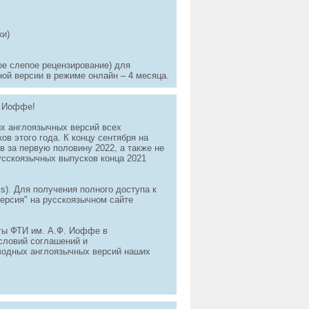
ки)
е слепое рецензирование) для
ной версии в режиме онлайн – 4 месяца.
. Иоффе!
х англоязычных версий всех
в этого года. К концу сентября на
 за первую половину 2022, а также не
усскоязычных выпусков конца 2021
s). Для получения полного доступа к
ерсия" на русскоязычном сайте
уты ФТИ им. А.Ф. Иоффе в
словий соглашений и
водных англоязычных версий наших