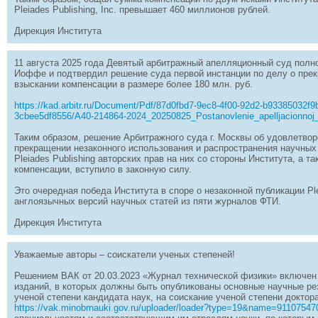
Pleiades Publishing, Inc. превышает 460 миллионов рублей.
Дирекция Института
11 августа 2025 года Девятый арбитражный апелляционный суд пол
Иоффе и подтвердил решение суда первой инстанции по делу о прек
взыскании компенсации в размере более 180 млн. руб.
https://kad.arbitr.ru/Document/Pdf/87d0fbd7-9ec8-4f00-92d2-b93385032f9
3cbee5df8556/A40-214864-2024_20250825_Postanovlenie_apelljacionnoj_
Таким образом, решение Арбитражного суда г. Москвы об удовлетвор
прекращении незаконного использования и распространения научных
Pleiades Publishing авторских прав на них со стороны Института, а 
компенсации, вступило в законную силу.
Это очередная победа Института в споре о незаконной публикации Pl
англоязычных версий научных статей из пяти журналов ФТИ.
Дирекция Института
Уважаемые авторы – соискатели ученых степеней!
Решением ВАК от 20.03.2023 «Журнал технической физики» включе
изданий, в которых должны быть опубликованы основные научные ре
ученой степени кандидата наук, на соискание ученой степени доктора
https://vak.minobrnauki.gov.ru/uploader/loader?type=19&name=9110754