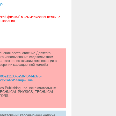
ук
кой физики" в коммерческих целях, а
льзования.
менения постановление Девятого
ого использования издательством
 а также о взыскании компенсации в
етворении кассационной жалобы
17/96a12130-5e58-4844-b376-
.pdf?isAddStamp=True
des Publishing, Inc. исключительных
, TECHNICAL PHYSICS, TECHNICAL
TORS.
овлетворении кассационной жалобы