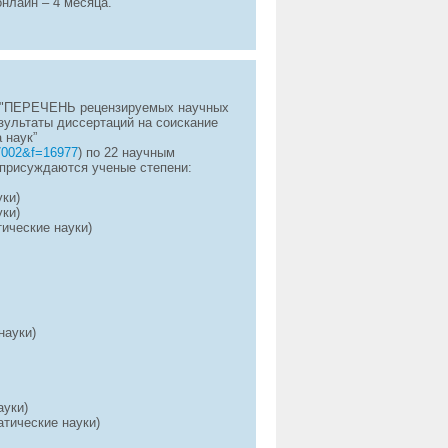
онлайн – 4 месяца.
в "ПЕРЕЧЕНЬ рецензируемых научных
зультаты диссертаций на соискание
 наук”
47002&f=16977
) по 22 научным
 присуждаются ученые степени:
уки)
уки)
ические науки)
науки)
ауки)
атические науки)