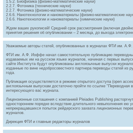
1.5.2. Биофизика (физико-математические науки)
2.2.7. Фотоника (технические науки)
2.2.7. Фотоника (физико-математические науки)
2.6.6. Нанотехнологии и наноматериалы (физико-математические нау
2.6.6. Нанотехнологии и наноматериалы (химические науки)
Ждем ваших рукописей! Средний срок рассмотрения (включая двойно
принятия решения об опубликовании – 2 месяца, до выхода электрон
Уважаемые авторы статей, опубликованных в журналах ФТИ им. А.Ф
ФТИ им. А.Ф. Иоффе начал самостоятельную публикацию переводны
издаваемых им на русском языке журналов, начиная с первых выпуско
сайте Института будут опубликованы англоязычные выпуски журналов
изданные по вине недобросовестного партнера переводы статей из р
года.
Публикация осуществляется в режиме открытого доступа (open acces
англоязычным выпускам достаточно пройти по ссылке "Переводная в
интересующего вас журнала.
Лицензионные соглашения c компанией Pleiades Publishing расторгн
одностороннем порядке вследствие длительного невыполнения ею у
непрекращавшихся попыток рейдерского захвата лицензионных пере
журналов.
Дирекция ФТИ и главные редакторы журналов