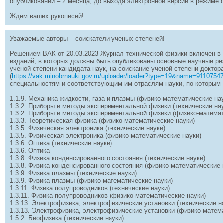
опубликовании – 2 месяца, до выхода электронной версии в режиме 
Ждем ваших рукописей!
Уважаемые авторы – соискатели ученых степеней!
Решением ВАК от 20.03.2023 Журнал технической физики включен 
изданий, в которых должны быть опубликованы основные научные ре
ученой степени кандидата наук, на соискание ученой степени доктора
(
https://vak.minobrnauki.gov.ru/uploader/loader?type=19&name=911075
специальностям и соответствующим им отраслям науки, по которым
1.1.9. Механика жидкости, газа и плазмы (физико-математические на
1.3.2. Приборы и методы экспериментальной физики (технические на
1.3.2. Приборы и методы экспериментальной физики (физико-математ
1.3.3. Теоретическая физика (физико-математические науки)
1.3.5. Физическая электроника (технические науки)
1.3.5. Физическая электроника (физико-математические науки)
1.3.6. Оптика (технические науки)
1.3.6. Оптика
1.3.8. Физика конденсированного состояния (технические науки)
1.3.8. Физика конденсированного состояния (физико-математические 
1.3.9. Физика плазмы (технические науки)
1.3.9. Физика плазмы (физико-математические науки)
1.3.11. Физика полупроводников (технические науки)
1.3.11. Физика полупроводников (физико-математические науки)
1.3.13. Электрофизика, электрофизические установки (технические н
1.3.13. Электрофизика, электрофизические установки (физико-матем
1.5.2. Биофизика (технические науки)