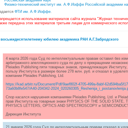
Российская академия наук
Физико-технический институт им. А.Ф.Иоффе Российской академии на
здается
ФТИ им. А.Ф.Иоффе
.
апрещается использование материалов сайта журнала "Журнал техничес
акже передача этих материалов третьим лицам для коммерческого испо
 восьмидесятилетнему юбилею академика РАН А.Г.Забродского
4 марта 2026 года Суд по интеллектуальным правам оставил без из
арбитражного апелляционного суда по делу о прекращении незаконн
Pleiades Publishing пяти товарных знаков, принадлежащих Институту,
пользу Института в размере более 278 млн. руб. и отказал в удовл
компании Pleiades Publishing, Ltd.
https://kad.arbitr.ru/Document/Pdf/9aef802f-4705-499a-8abf-62d594ba5f
73a60b8fe547/A40-204342-2024_020260305_Reshenija_i_postanovlenija
Спор касался нарушения компаниями Pleiades Publishing, Ltd. и Pleia
прав Института на товарные знаки PHYSICS OF THE SOLID STATE
PHYSICS LETTERS, OPTICS AND SPECTROSCOPY и SEMICONDUC
Дирекция Института
21 января 2026 года Суд по интеллектуальным правам отказал в уд