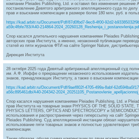
компании Pleiades Publishing, Ltd. и оставил без изменения решение
постановление Девятого арбитражного апелляционного суда по делу
прав и взыскании компенсации в размере более 180 млн. руб. в поль
https://kad.arbitr.ru/Document/Pdf/87d0fbd7-9ec8-4f00-92d2-b93385032f9
a59c4fbfe783/A40-214864-2024_20260128_Reshenija_i_postanovlenija.p
Спор касался длительного нарушения компаниями Pleiades Publishing, L
авторских прав Института, а именно, незаконной публикации перево
статей из пяти журналов ФТИ на сайте Springer Nature, дистрибьютера
Дирекция Института
28 октября 2025 года Девятый арбитражный апелляционный суд пол
им. А.Ф. Иоффе о прекращении незаконного использования издательс
знаков, принадлежащих Институту, а также о взыскании компенсации 
https://kad.arbitr.ru/Document/Pdf/9aef802f-4705-499a-8abf-62d594ba5f1
a56c895461db/A40-204342-2024_20251105_Postanovlenie_apelljacionnoj
Спор касался нарушения компаниями Pleiades Publishing, Ltd. и Pleia
прав Института на товарные знаки PHYSICS OF THE SOLID STATE
PHYSICS LETTERS, OPTICS AND SPECTROSCOPY и SEMICONDUCTOR
использования и распространения через гиперссылку на сайт Springe
Pleiades Publishing. Суд апелляционной инстанции обязал нарушител
использование пяти товарных знаков и полностью удовлетворил тре
компенсации.
Таким образом, общая сумма компенсации по двум исками Института к 