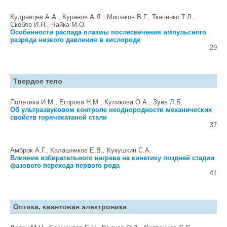
Кудрявцев А.А., Куранов А.Л., Мишаков В.Г., Ткаченко Т.Л.,
Скобло И.Н., Чайка М.О.
Особенности распада плазмы послесвечения импульсного
разряда низкого давления в кислороде
29
Твердое тело
Полетика И.М., Егорова Н.М., Куликова О.А., Зуев Л.Б.
Об ультразвуковом контроле неоднородности механических
свойств горячекатаной стали
37
Амброк А.Г., Калашников Е.В., Кукушкин С.А.
Влияние избирательного нагрева на кинетику поздней стадии
фазового перехода первого рода
41
Оптика, квантовая электроника