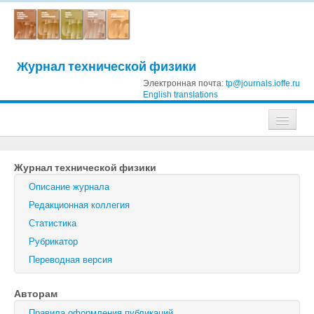
Журнал технической физики
Электронная почта:
tp@journals.ioffe.ru
English translations
Журналы
Журнал технической физики
Журнал технической физики
Описание журнала
Письма в Журнал технической физики
Редакционная коллегия
Статистика
Физика твердого тела
Рубрикатор
Физика и техника полупроводников
Переводная версия
Оптика и спектроскопия
Авторам
Поиск
Правила оформления публикаций