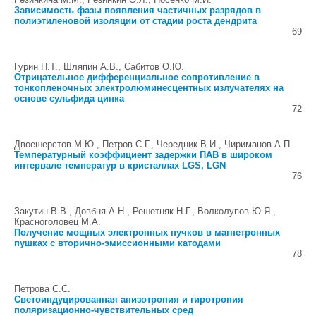
Зависимость фазы появления частичных разрядов в
полиэтиленовой изоляции от стадии роста дендрита
69
Гурин Н.Т., Шляпин А.В., Сабитов О.Ю.
Отрицательное дифференциальное сопротивление в
тонкопленочных электролюминесцентных излучателях на
основе сульфида цинка
72
Двоешерстов М.Ю., Петров С.Г., Чередник В.И., Чириманов А.П.
Температурный коэффициент задержки ПАВ в широком
интервале температур в кристаллах LGS, LGN
76
Закутин В.В., Довбня А.Н., Решетняк Н.Г., Волколупов Ю.Я.,
Красноголовец М.А.
Получение мощных электронных пучков в магнетронных
пушках с вторично-эмиссионными катодами
78
Петрова С.С.
Светоиндуцированная анизотропия и гиротропия
поляризационно-чувствительных сред