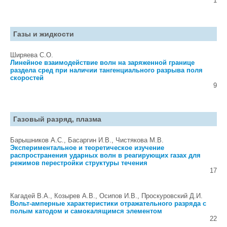
1
Газы и жидкости
Ширяева С.О.
Линейное взаимодействие волн на заряженной границе
раздела сред при наличии тангенциального разрыва поля
скоростей
9
Газовый разряд, плазма
Барышников А.С., Басаргин И.В., Чистякова М.В.
Экспериментальное и теоретическое изучение
распространения ударных волн в реагирующих газах для
режимов перестройки структуры течения
17
Кагадей В.А., Козырев А.В., Осипов И.В., Проскуровский Д.И.
Вольт-амперные характеристики отражательного разряда с
полым катодом и самокалящимся элементом
22