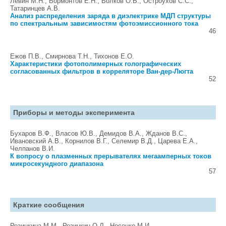
Левин М.Н., Бормонтов Е.Н., Волков О.В., Остроухов С.С.,
Татаринцев А.В.
Анализ распределения заряда в диэлектрике МДП структуры
по спектральным зависимостям фотоэмиссионного тока
46
Ежов П.В., Смирнова Т.Н., Тихонов Е.О.
Характеристики фотополимерных голографических
согласованных фильтров в корреляторе Ван-дер-Люгта
52
Приборы и методы эксперимента
Бухаров В.Ф., Власов Ю.В., Демидов В.А., Жданов В.С.,
Ивановский А.В., Корнилов В.Г., Селемир В.Д., Царева Е.А.,
Челпанов В.И.
К вопросу о плазменных прерывателях мегаамперных токов
микросекундного диапазона
57
Краткие сообщения
Резинкина М.М., Резинкин О.Л., Носенко М.И.