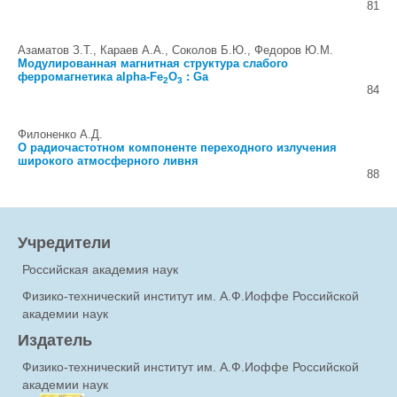
81
Азаматов З.Т., Караев А.А., Соколов Б.Ю., Федоров Ю.М.
Модулированная магнитная структура слабого
ферромагнетика alpha-Fe
O
: Ga
2
3
84
Филоненко А.Д.
О радиочастотном компоненте переходного излучения
широкого атмосферного ливня
88
Учредители
Российская академия наук
Физико-технический институт им. А.Ф.Иоффе Российской
академии наук
Издатель
Физико-технический институт им. А.Ф.Иоффе Российской
академии наук