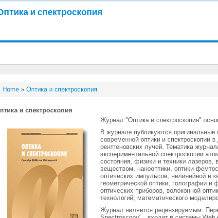
Оптика и спектроскопия
Home
»
Оптика и спектроскопия
птика и спектроскопия
Журнал "Оптика и спектроскопия" основ
В журнале публикуются оригинальные и
современной оптики и спектроскопии в
рентгеновских лучей. Тематика журнал
экспериментальной спектроскопии ато
состояния, физики и техники лазеров,
веществом, нанооптики, оптики фемто
оптических импульсов, нелинейной и к
геометрической оптики, голографии и 
оптических приборов, волоконной опт
технологий, математического моделиро
Журнал является рецензируемым. Пере
Spectroscopy" , входит в системы Web 