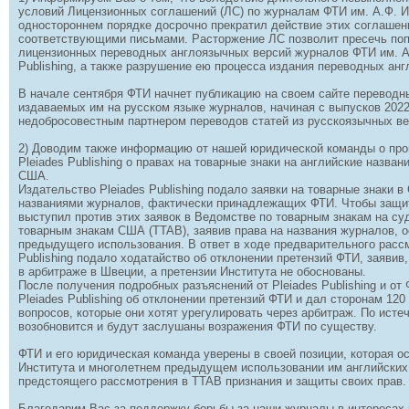
условий Лицензионных соглашений (ЛС) по журналам ФТИ им. А.Ф. 
одностороннем порядке досрочно прекратил действие этих соглаше
соответствующими письмами. Расторжение ЛС позволит пресечь поп
лицензионных переводных англоязычных версий журналов ФТИ им. А
Publishing, а также разрушение ею процесса издания переводных ан
В начале сентября ФТИ начнет публикацию на своем сайте переводн
издаваемых им на русском языке журналов, начиная с выпусков 2022
недобросовестным партнером переводов статей из русскоязычных ве
2) Доводим также информацию от нашей юридической команды о про
Pleiades Publishing о правах на товарные знаки на английские назва
США.
Издательство Pleiades Publishing подало заявки на товарные знаки 
названиями журналов, фактически принадлежащих ФТИ. Чтобы защи
выступил против этих заявок в Ведомстве по товарным знакам на с
товарным знакам США (TTAB), заявив права на названия журналов, 
предыдущего использования. В ответ в ходе предварительного рассм
Publishing подало ходатайство об отклонении претензий ФТИ, заявив
в арбитраже в Швеции, а претензии Института не обоснованы.
После получения подробных разъяснений от Pleiades Publishing и от
Pleiades Publishing об отклонении претензий ФТИ и дал сторонам 12
вопросов, которые они хотят урегулировать через арбитраж. По исте
возобновится и будут заслушаны возражения ФТИ по существу.
ФТИ и его юридическая команда уверены в своей позиции, которая о
Института и многолетнем предыдущем использовании им английских
предстоящего рассмотрения в TTAB признания и защиты своих прав.
Благодарим Вас за поддержку борьбы за наши журналы в интересах 