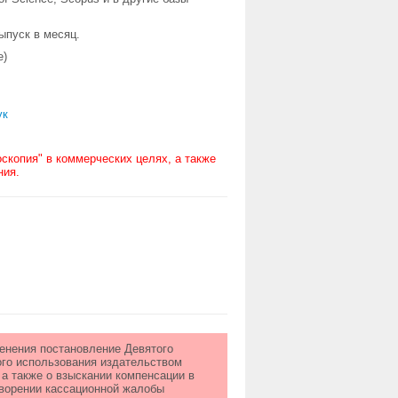
ыпуск в месяц.
e)
ук
скопия" в коммерческих целях, а также
ния.
менения постановление Девятого
ого использования издательством
 а также о взыскании компенсации в
етворении кассационной жалобы