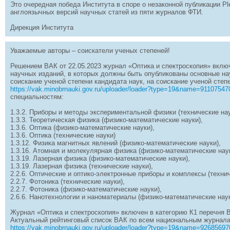
Это очередная победа Института в споре о незаконной публикации Pl
англоязычных версий научных статей из пяти журналов ФТИ.
Дирекция Института
Уважаемые авторы – соискатели ученых степеней!
Решением ВАК от 22.05.2023 журнал «Оптика и спектроскопия» вклю
научных изданий, в которых должны быть опубликованы основные на
соискание ученой степени кандидата наук, на соискание ученой степ
https://vak.minobrnauki.gov.ru/uploader/loader?type=19&name=9110754
специальностям:
1.3.2. Приборы и методы экспериментальной физики (технические нау
1.3.3. Теоретическая физика (физико-математические науки),
1.3.6. Оптика (физико-математические науки),
1.3.6. Оптика (технические науки)
1.3.12. Физика магнитных явлений (физико-математические науки),
1.3.16. Атомная и молекулярная физика (физико-математические наук
1.3.19. Лазерная физика (физико-математические науки),
1.3.19. Лазерная физика (технические науки),
2.2.6. Оптические и оптико-электронные приборы и комплексы (технич
2.2.7. Фотоника (технические науки),
2.2.7. Фотоника (физико-математические науки),
2.6.6. Нанотехнологии и наноматериалы (физико-математические наук
Журнал «Оптика и спектроскопия» включен в категорию К1 перечня 
Актуальный рейтинговый список ВАК по всем национальным журнала
https://vak.minobrnauki.gov.ru/uploader/loader?type=19&name=9268569