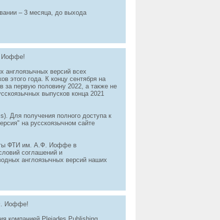
вании – 3 месяца, до выхода
. Иоффе!
х англоязычных версий всех
в этого года. К концу сентября на
 за первую половину 2022, а также не
усскоязычных выпусков конца 2021
s). Для получения полного доступа к
ерсия" на русскоязычном сайте
уты ФТИ им. А.Ф. Иоффе в
словий соглашений и
водных англоязычных версий наших
Ф. Иоффе!
я компанией Pleiades Publishing