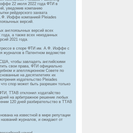
Иоффе 22 июля 2022 года ФТИ в
ний, уведомив компанию
ытки рейдерского захвата
.Ф. Иоффе компанией Pleiades
глоязычных версий.
ых англоязычных версий всех
 года, а также всех неизданных
рсий 2021 года.
грессе в споре ФТИ им. А.Ф. Иоффе с
ния журналов в Патентном ведомстве
в США, чтобы завладеть английскими
тить свои права, ФТИ официально
удебном и апелляционном Совете по
основанные на десятилетиях их
отрения издательство Pleiades
, что спор может быть разрешен только
 ФТИ, TTAB отклонил ходатайство
0 дней на арбитражное решение любых
чении 120 дней разбирательство в ТТАВ
снована на известной в мире репутации
 названий журналов, и ожидают от
российской науки!