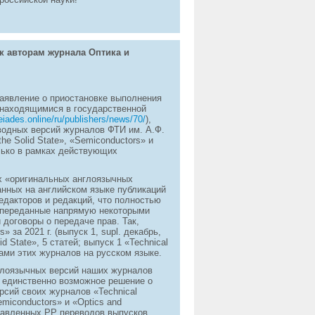
к авторам журнала Оптика и
 заявление о приостановке выполнения
находящимися в государственной
eiades.online/ru/publishers/news/70/
),
одных версий журналов ФТИ им. А.Ф.
the Solid State», «Semiconductors» и
лько в рамках действующих
х «оригинальных англоязычных
нных на английском языке публикаций
едакторов и редакций, что полностью
 переданные напрямую некоторыми
 договоры о передаче прав. Так,
за 2021 г. (выпуск 1, supl. декабрь,
id State», 5 статей; выпуск 1 «Technical
ами этих журналов на русском языке.
глоязычных версий наших журналов
 единственно возможное решение о
сий своих журналов «Technical
Semiconductors» и «Optics and
ставленных PP переводов выпусков