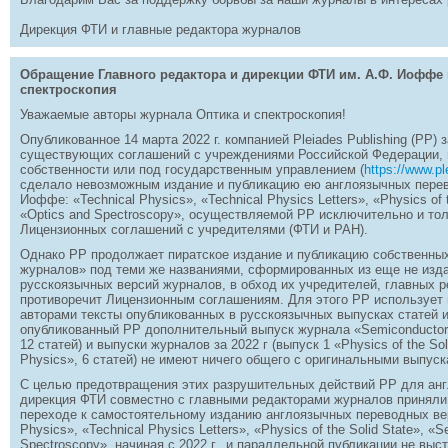
Дирекция ФТИ и главные редактора журналов
Обращение Главного редактора и дирекции ФТИ им. А.Ф. Иоффе 
спектроскопия
Уважаемые авторы журнала Оптика и спектроскопия!
Опубликованное 14 марта 2022 г. компанией Pleiades Publishing (PP)
существующих соглашений с учреждениями Российской Федерации, 
собственности или под государственным управлением (
https://www.pl
сделало невозможным издание и публикацию ею англоязычных перев
Иоффе: «Technical Physics», «Technical Physics Letters», «Physics of 
«Optics and Spectroscopy», осуществляемой PP исключительно и то
Лицензионных соглашений с учредителями (ФТИ и РАН).
Однако PP продолжает пиратское издание и публикацию собственны
журналов» под теми же названиями, сформированных из еще не изда
русскоязычных версий журналов, в обход их учредителей, главных р
противоречит Лицензионным соглашениям. Для этого РР использует
авторами тексты опубликованных в русскоязычных выпусках статей и
опубликованный РР дополнительный выпуск журнала «Semiconductors» 
12 статей) и выпуски журналов за 2022 г (выпуск 1 «Physics of the Sol
Physics», 6 статей) не имеют ничего общего с оригинальными выпуск
С целью предотвращения этих разрушительных действий PP для ан
дирекция ФТИ совместно с главными редакторами журналов приняли
переходе к самостоятельному изданию англоязычных переводных вер
Physics», «Technical Physics Letters», «Physics of the Solid State», «
Spectroscopy», начиная с 2022 г., и параллельной публикации не вы