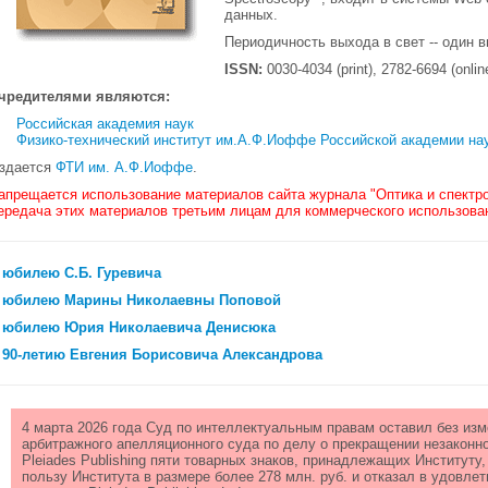
данных.
Периодичность выхода в свет -- один в
ISSN:
0030-4034 (print), 2782-6694 (onlin
чредителями являются:
Российская академия наук
Физико-технический институт им.А.Ф.Иоффе Российской академии на
здается
ФТИ им. А.Ф.Иоффе
.
апрещается использование материалов сайта журнала "Оптика и спектро
ередача этих материалов третьим лицам для коммерческого использова
 юбилею С.Б. Гуревича
 юбилею Марины Николаевны Поповой
 юбилею Юрия Николаевича Денисюка
 90-летию Евгения Борисовича Александрова
4 марта 2026 года Суд по интеллектуальным правам оставил без из
арбитражного апелляционного суда по делу о прекращении незаконн
Pleiades Publishing пяти товарных знаков, принадлежащих Институту,
пользу Института в размере более 278 млн. руб. и отказал в удовл