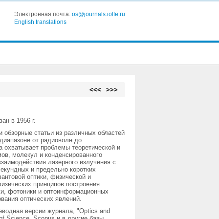
Электронная почта:
os@journals.ioffe.ru
English translations
<<<
>>>
ан в 1956 г.
 обзорные статьи из различных областей
 диапазоне от радиоволн до
а охватывает проблемы теоретической и
мов, молекул и конденсированного
 взаимодействия лазерного излучения с
секундных и предельно коротких
вантовой оптики, физической и
физических принципов построения
ики, фотоники и оптоинформационных
вания оптических явлений.
водная версии журнала, "Optics and
of Science, Scopus и в другие базы