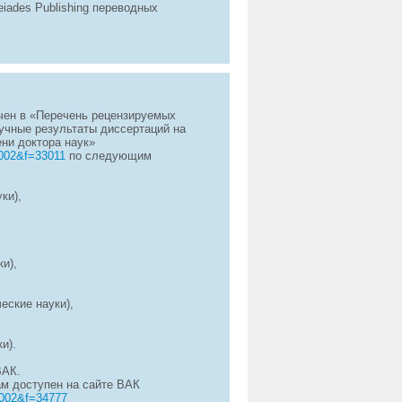
eiades Publishing переводных
чен в «Перечень рецензируемых
учные результаты диссертаций на
ени доктора наук»
7002&f=33011
по следующим
ки),
и),
еские науки),
и).
ВАК.
м доступен на сайте ВАК
7002&f=34777