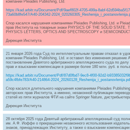
компании Pleiades Publishing, Ltd.
https://kad.arbitr.ru/Document/Pdf/9aef802f-4705-499a-8abf-62d594ba5f
73a60b8fe547/A40-204342-2024_020260305_Reshenija_i_postanovlenija
Спор касался нарушения компаниями Pleiades Publishing, Ltd. и Pleia
прав Института на товарные знаки PHYSICS OF THE SOLID STATE
PHYSICS LETTERS, OPTICS AND SPECTROSCOPY и SEMICONDUC
Дирекция Института
21 января 2026 года Суд по интеллектуальным правам отказал в уд
компании Pleiades Publishing, Ltd. и оставил без изменения решение
постановление Девятого арбитражного апелляционного суда по делу
прав и взыскании компенсации в размере более 180 млн. руб. в поль
https://kad.arbitr.ru/Document/Pdf/87d0fbd7-9ec8-4f00-92d2-b93385032f9
a59c4fbfe783/A40-214864-2024_20260128_Reshenija_i_postanovlenija.p
Спор касался длительного нарушения компаниями Pleiades Publishing, L
авторских прав Института, а именно, незаконной публикации перево
статей из пяти журналов ФТИ на сайте Springer Nature, дистрибьютера
Дирекция Института
28 октября 2025 года Девятый арбитражный апелляционный суд пол
им. А.Ф. Иоффе о прекращении незаконного использования издательс
знаков, принадлежащих Институту, а также о взыскании компенсации 