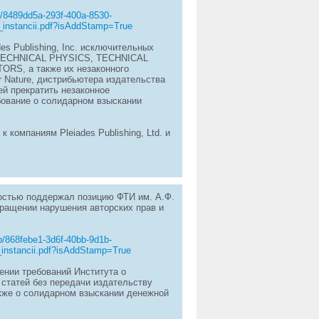
7/8489dd5a-293f-400a-8530-
_instancii.pdf?isAddStamp=True
des Publishing, Inc. исключительных
, TECHNICAL PHYSICS, TECHNICAL
S, а также их незаконного
r Nature, дистрибьютера издательства
ей прекратить незаконное
бование о солидарном взыскании
компаниям Pleiades Publishing, Ltd. и
ностью поддержал позицию ФТИ им. А.Ф.
ращении нарушения авторских прав и
b/868febe1-3d6f-40bb-9d1b-
instancii.pdf?isAddStamp=True
ении требований Института о
 статей без передачи издательству
также о солидарном взыскании денежной