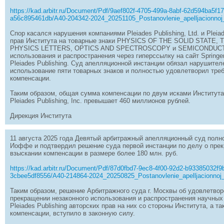
https://kad.arbitr.ru/Document/Pdf/9aef802f-4705-499a-8abf-62d594ba5f1
a56c895461db/A40-204342-2024_20251105_Postanovlenie_apelljacionnoj
Спор касался нарушения компаниями Pleiades Publishing, Ltd. и Pleia
прав Института на товарные знаки PHYSICS OF THE SOLID STATE
PHYSICS LETTERS, OPTICS AND SPECTROSCOPY и SEMICONDUCTOR
использования и распространения через гиперссылку на сайт Springe
Pleiades Publishing. Суд апелляционной инстанции обязал нарушител
использование пяти товарных знаков и полностью удовлетворил тре
компенсации.
Таким образом, общая сумма компенсации по двум исками Института к 
Pleiades Publishing, Inc. превышает 460 миллионов рублей.
Дирекция Института
11 августа 2025 года Девятый арбитражный апелляционный суд пол
Иоффе и подтвердил решение суда первой инстанции по делу о прек
взыскании компенсации в размере более 180 млн. руб.
https://kad.arbitr.ru/Document/Pdf/87d0fbd7-9ec8-4f00-92d2-b93385032f9
3cbee5df8556/A40-214864-2024_20250825_Postanovlenie_apelljacionnoj_
Таким образом, решение Арбитражного суда г. Москвы об удовлетвор
прекращении незаконного использования и распространения научных
Pleiades Publishing авторских прав на них со стороны Института, а 
компенсации, вступило в законную силу.