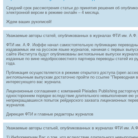
Средний срок рассмотрения статьи до принятия решения об опублико
электронной версии в режиме онлайн – 4 месяца.
Ждем ваших рукописей!
Уважаемые авторы статей, опубликованных в журналах ФТИ им. А.Ф
ФТИ им. А.Ф. Иоффе начал самостоятельную публикацию переводны
издаваемых им на русском языке журналов, начиная с первых выпуско
сайте Института будут опубликованы англоязычные выпуски журналов
изданные по вине недобросовестного партнера переводы статей из р
года.
Публикация осуществляется в режиме открытого доступа (open acces
англоязычным выпускам достаточно пройти по ссылке "Переводная в
интересующего вас журнала.
Лицензионные соглашения c компанией Pleiades Publishing расторгн
одностороннем порядке вследствие длительного невыполнения ею у
непрекращавшихся попыток рейдерского захвата лицензионных пере
журналов.
Дирекция ФТИ и главные редакторы журналов
Уважаемые авторы статьей, опубликованных в журналах ФТИ им. А.
1) Информируем Вас о том, что вследствие длительного невыполнени