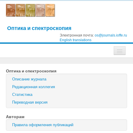
Оптика и спектроскопия
Электронная почта:
os@journals.ioffe.ru
English translations
Журналы
Оптика и спектроскопия
Журнал технической физики
Описание журнала
Письма в Журнал технической физики
Редакционная коллегия
Статистика
Физика твердого тела
Переводная версия
Физика и техника полупроводников
Авторам
Оптика и спектроскопия
Правила оформления публикаций
Поиск