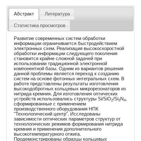
Абстракт
Литература
Статистика просмотров
Развитие современных систем обработки
информации ограничивается быстродействием
электронных схем. Реализация высокоскоростной
обработки информации следующего поколения
становится крайне сложной задачей при
использовании традиционной электронной
компонентной базы. Одним из вариантов решения
данной проблемы является переход к созданию
систем на основе фотонных интегральных схем. В
работе представлены результаты изготовления
высокодобротных кольцевых микрорезонаторов из
нитрида кремния. Для изготовления оптических
устройств использовались структуры Si/SiO
/Si
N
,
2
3
4
сформированные с применением
производственного оборудования НПК
"Технологический центр". Исследованы
зависимости оптических параметров структур от
технологических режимов формирования нитрида
кремния и применения дополнительного
высокотемпературного отжига.
Продемонстрированы образцы кольцевых