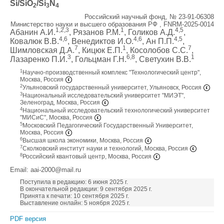
Si/SiO
/Si
N
2
3
4
Российский научный фонд, № 23-91-06308
Министерство науки и высшего образования РФ , FNRM-2025-0014
1,2,3
1
4,5
Абанин А.И.
, Рязанов Р.М.
, Голиков А.Д.
,
4,6
4,6
4,5
Ковалюк В.В.
, Венедиктов И.О.
, Ан П.П.
,
7
1
7
Шимловская Д.А.
, Кицюк Е.П.
, Косолобов С.С.
,
3
6,8
1
Лазаренко П.И.
, Гольцман Г.Н.
, Светухин В.В.
1
Научно-производственный комплекс "Технологический центр",
Москва, Россия
2
Ульяновский государственный университет, Ульяновск, Россия
3
Национальный исследовательский университет "МИЭТ",
Зеленоград, Москва, Россия
4
Национальный исследовательский технологический университет
"МИСиС", Москва, Россия
5
Московский Педагогический Государственный Университет,
Москва, Россия
6
Высшая школа экономики, Москва, Россия
7
Сколковский институт науки и технологий, Москва, Россия
8
Российский квантовый центр, Москва, Россия
Email: aai-2000@mail.ru
Поступила в редакцию: 6 июня 2025 г.
В окончательной редакции: 9 сентября 2025 г.
Принята к печати: 10 сентября 2025 г.
Выставление онлайн: 5 ноября 2025 г.
PDF версия