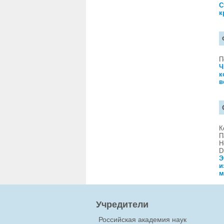
C
к
П
Ч
к
в
К
П
Н
D
Э
и
м
Учредители
Российская академия наук