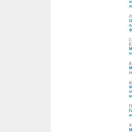
п
х
Л
О
п
ф
С
Е
М
о
Б
М
с
Ш
Ф
о
м
П
Г
и
Х
М