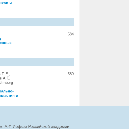
шков и
584
д
венных
 П.Е.,
589
 А.Г.,
 Bimberg
кально-
пластин и
им. А.Ф.Иоффе Российской академии