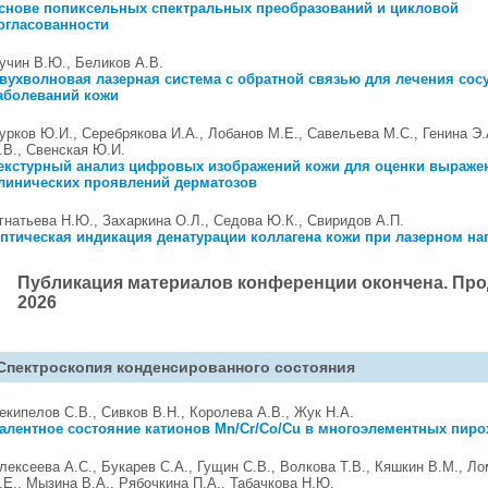
снове попиксельных спектральных преобразований и цикловой
огласованности
учин В.Ю., Беликов А.В.
вухволновая лазерная система с обратной связью для лечения сос
аболеваний кожи
урков Ю.И., Серебрякова И.А., Лобанов М.Е., Савельева М.С., Генина Э.
.В., Свенская Ю.И.
екстурный анализ цифровых изображений кожи для оценки выраже
линических проявлений дерматозов
гнатьева Н.Ю., Захаркина О.Л., Седова Ю.К., Свиридов А.П.
птическая индикация денатурации коллагена кожи при лазерном на
Публикация материалов конференции окончена. Продо
2026
Спектроскопия конденсированного состояния
екипелов С.В., Сивков В.Н., Королева А.В., Жук Н.А.
алентное состояние катионов Mn/Cr/Co/Cu в многоэлементных пиро
лексеева А.С., Букарев С.А., Гущин С.В., Волкова Т.В., Кяшкин В.М., Л
.Е., Мызина В.А., Рябочкина П.А., Табачкова Н.Ю.