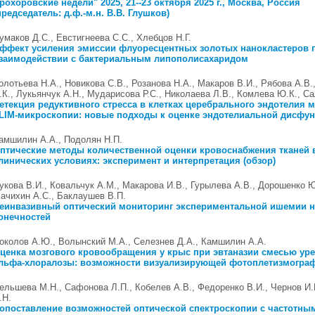
рохоровские недели" 2025, 21--23 октября 2025 г., Москва, Россия
председатель: д.ф.-м.н. В.В. Глушков)
умаков Д.С., Евстигнеева С.С., Хлебцов Н.Г.
ффект усиления эмиссии флуоресцентных золотых нанокластеров 
заимодействии с бактериальным липополисахаридом
олотьева Н.А., Новикова С.В., Розанова Н.А., Макаров В.И., Рябова А.В.
.К., Лукьянчук А.Н., Мударисова Р.С., Николаева Л.В., Комлева Ю.К., С
етекция редуктивного стресса в клетках церебрального эндотелия 
LIM-микроскопии: новые подходы к оценке эндотелиальной дисфу
амшилин А.А., Подолян Н.П.
птические методы количественной оценки кровоснабжения тканей 
линических условиях: эксперимент и интерпретация (обзор)
укова В.И., Ковальчук А.М., Макарова И.В., Гурылева А.В., Дорошенко Ю
ачихин А.С., Баклаушев В.П.
еинвазивный оптический мониторинг экспериментальной ишемии 
онечностей
околов А.Ю., Волынский М.А., Селезнев Д.А., Камшилин А.А.
ценка мозгового кровообращения у крыс при эвтаназии смесью уре
льфа-хлоралозы: возможности визуализирующей фотоплетизмогра
ельшева М.Н., Сафонова Л.П., Кобелев А.В., Федоренко В.И., Чернов И.
.Н.
опоставление возможностей оптической спектроскопии с частотны