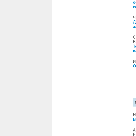
о
с
Ч
Д
з
С
В
Т
к
И
О
Н
В
А
Е