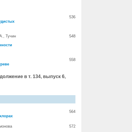
536
удистых
А., Тучин
548
нности
558
греве
лжение в т. 134, выпуск 6,
564
хлорах
омонова
572