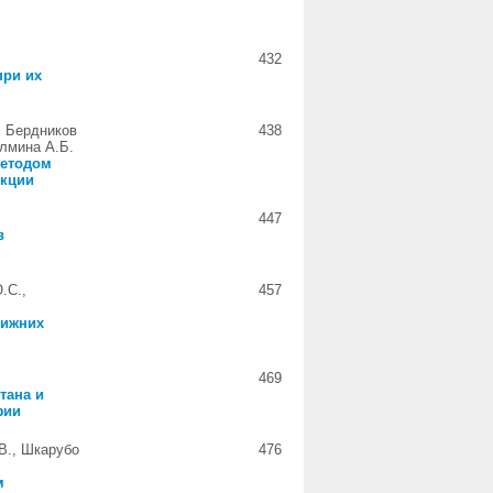
432
при их
, Бердников
438
алмина А.Б.
методом
нкции
447
в
.С.,
457
нижних
469
тана и
фии
В., Шкарубо
476
м