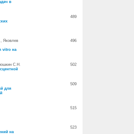
адач в
489
ских
., Яковлев
496
vitro на
иошкин С.Н.
502
есцентной
509
ий для
ой
515
523
ений на