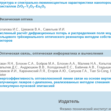
труктура и спектрально-люминесцентные характеристики нанопоро
ристаллов ZrO
--Y
O
--Eu
O
2
2
3
2
3
Физическая оптика
отапова И.C., Цеваков В.А., Савельев И.И.
исленный расчёт дифракционных потерь и распределения поля мо
ольцевого трёхзеркального оптического резонатора методом собст
екторов
Оптическая связь, оптическая информатика и вычисления
овач Я.Н., Блохин С.А., Бобров М.А., Блохин А.А., Малеев Н.А., Копытов
апылев Д.С., Андрюшкин В.В., Колодезный Е.С., Бабичев А.В., Гладышев
овиков И.И., Карачинский Л.Я., Егоров А.Ю., Сапунов Г.А., Tian Si-Cong,
ieter
нергоэффективность оптоволоконной линии связи на основе верти
злучающих лазеров с-диапазона, реализованных методом спекания 
олекулярно-пучковой эпитаксией
Издатель
Физико-технический институт 