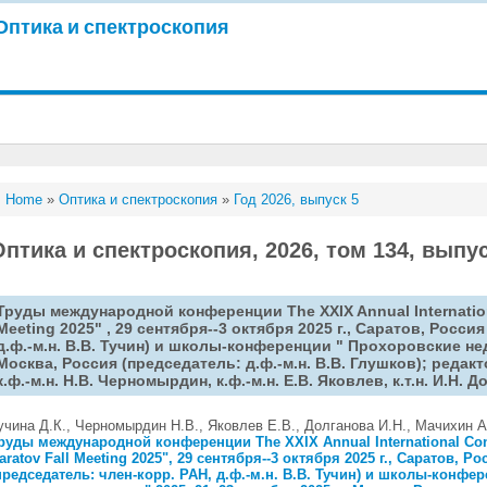
Оптика и спектроскопия
Home
»
Оптика и спектроскопия
»
Год 2026, выпуск 5
Оптика и спектроскопия, 2026, том 134, выпус
Труды международной конференции The XXIX Annual Internationa
Meeting 2025" , 29 сентября--3 октября 2025 г., Саратов, Росси
д.ф.-м.н. В.В. Тучин) и школы-конференции " Прохоровские неде
Москва, Россия (председатель: д.ф.-м.н. В.В. Глушков); редакто
к.ф.-м.н. Н.В. Черномырдин, к.ф.-м.н. Е.В. Яковлев, к.т.н. И.Н. 
учина Д.К., Черномырдин Н.В., Яковлев Е.В., Долганова И.Н., Мачихин А
руды международной конференции The XXIX Annual International Con
aratov Fall Meeting 2025", 29 сентября--3 октября 2025 г., Саратов, Ро
председатель: член-корр. РАН, д.ф.-м.н. В.В. Тучин) и школы-конфер