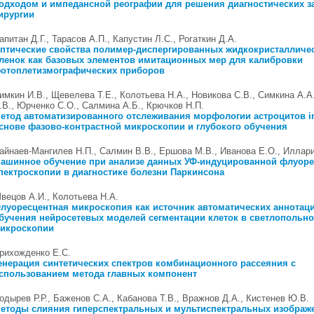
одходом и импедансной реографии для решения диагностических з
ирургии
апитан Д.Г., Тарасов А.П., Капустин Л.С., Рогаткин Д.А.
птические свойства полимер-диспергированных жидкокристалличе
ленок как базовых элементов имитационных мер для калибровки
отоплетизмографических приборов
имкин И.В., Щевелева Т.Е., Колотьева Н.А., Новикова С.В., Симкина А.А
.В., Юрченко С.О., Салмина А.Б., Крючков Н.П.
етод автоматизированного отслеживания морфологии астроцитов in 
снове фазово-контрастной микроскопии и глубокого обучения
айнаев-Мангилев Н.П., Салмин В.В., Ершова М.В., Иванова Е.О., Иллар
ашинное обучение при анализе данных УФ-индуцированной флуор
пектроскопии в диагностике болезни Паркинсона
вецов А.И., Колотьева Н.А.
луоресцентная микроскопия как источник автоматических аннотац
бучения нейросетевых моделей сегментации клеток в светлопольн
икроскопии
рихожденко Е.С.
енерация синтетических спектров комбинационного рассеяния с
спользованием метода главных компонент
одырев Р.Р., Баженов С.А., Кабанова Т.В., Вражнов Д.А., Кистенев Ю.В.
етоды слияния гиперспектральных и мультиспектральных изображ