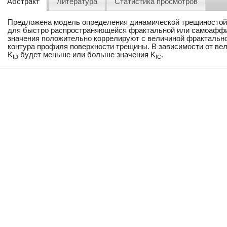
Абстракт
Литература
Статистика просмотров
Предложена модель определения динамической трещиностой
для быстро распространяющейся фрактальной или самоаффин
значения положительно коррелируют с величиной фрактальн
контура профиля поверхности трещины. В зависимости от ве
K
будет меньше или больше значения K
.
ID
IC