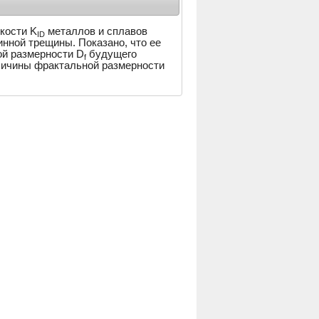
кости K
металлов и сплавов
ID
ной трещины. Показано, что ее
ой размерности D
будущего
f
личины фрактальной размерности