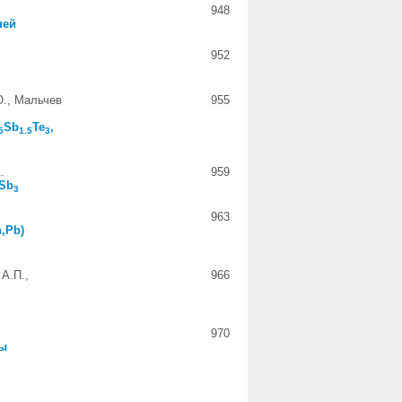
948
ней
952
Ю., Мальчев
955
Sb
Te
,
5
1.5
3
.
959
Sb
3
963
,Pb)
А.П.,
966
970
ты