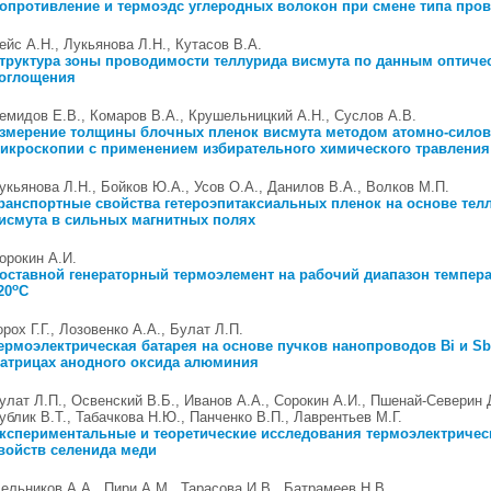
опротивление и термоэдс углеродных волокон при смене типа про
ейс А.Н., Лукьянова Л.Н., Кутасов В.А.
труктура зоны проводимости теллурида висмута по данным оптиче
оглощения
емидов Е.В., Комаров В.А., Крушельницкий А.Н., Суслов А.В.
змерение толщины блочных пленок висмута методом атомно-сило
икроскопии с применением избирательного химического травления
укьянова Л.Н., Бойков Ю.А., Усов О.А., Данилов В.А., Волков М.П.
ранспортные свойства гетероэпитаксиальных пленок на основе тел
исмута в сильных магнитных полях
орокин А.И.
оставной генераторный термоэлемент на рабочий диапазон темпера
o
20
C
орох Г.Г., Лозовенко А.А., Булат Л.П.
ермоэлектрическая батарея на основе пучков нанопроводов Bi и Sb
атрицах анодного оксида алюминия
улат Л.П., Освенский В.Б., Иванов А.А., Сорокин А.И., Пшенай-Северин 
ублик В.Т., Табачкова Н.Ю., Панченко В.П., Лаврентьев М.Г.
кспериментальные и теоретические исследования термоэлектричес
войств селенида меди
ельников А.А., Пири А.М., Тарасова И.В., Батрамеев Н.В.