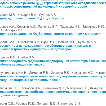
оделирование режима Q
термоэлектрического охладителя с уче
max
епловых сопротивлений на холодной и горячей стороне
услов М.В., Комаров В.А., Суслов А.В.
ермоэдс тонких пленок Bi
Sb
и Bi
Sb
92
8
85
15
ванов А.А., Сорокин А.И., Панченко В.П., Тарасова И.В., Табачкова Н.Ю.
.Т., Акчурин Р.Х.
труктура соединения Сu
Se, полученного различными методами
2
узанян А.С., Никогосян В.Р., Гурин В.Н., Волков М.П., Кузанян А.А.
ерспективы использования гексаборидов редких земель в
ермоэлектрических однофотонных детекторах
очегов В.И., Грабов В.М.
еплопроводность градиентно-неоднородных ветвей термоэлементо
абочем перепаде температур
рушельницкий А.Н., Демидов Е.В., Иванова Е.К., Каблукова Н.С., Комаро
ависимость морфологии поверхности ультратонких пленок висмута
людяной подложке от толщины пленки
аблукова Н.С., Комаров В.А., Сканченко Д.О., Макарова Е.С., Демидов Е
альваномагнитные свойства пленок висмута, имеющих тонкое покр
одслой из сурьмы
рдин С.В., Жиляев Ю.В., Зеленин В.В., Пантелеев В.Н.