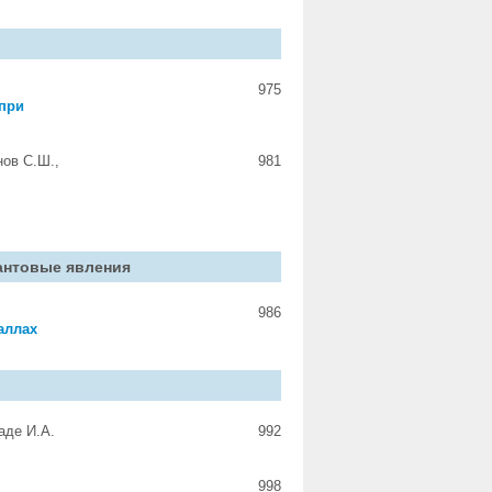
975
 при
нов С.Ш.,
981
антовые явления
986
аллах
аде И.А.
992
998