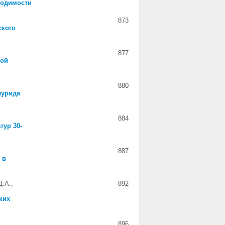
водимости
873
ского
877
вой
880
лурида
884
тур 30-
887
 в
Д.А.,
892
ких
896