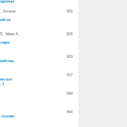
одниках
., Бочков
925
войств
П., Мики Х.,
929
слера
933
мейства
937
оистых
..)
940
944
 основе