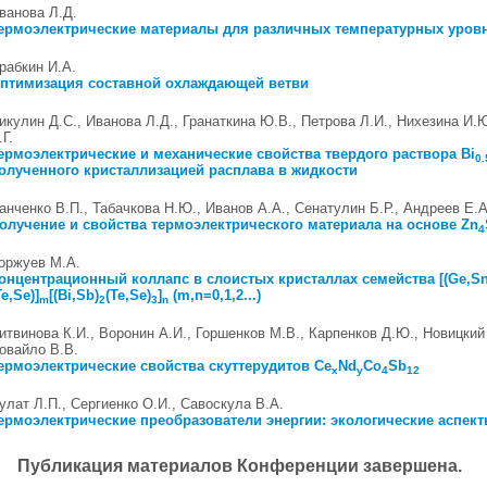
ванова Л.Д.
ермоэлектрические материалы для различных температурных уров
рабкин И.А.
птимизация составной охлаждающей ветви
икулин Д.С., Иванова Л.Д., Гранаткина Ю.В., Петрова Л.И., Нихезина И.
.Г.
ермоэлектрические и механические свойства твердого раствора Bi
0.
олученного кристаллизацией расплава в жидкости
анченко В.П., Табачкова Н.Ю., Иванов А.А., Сенатулин Б.Р., Андреев Е.А
олучение и свойства термоэлектрического материала на основе Zn
4
оржуев М.А.
онцентрационный коллапс в слоистых кристаллах семейства [(Ge,Sn
Te,Se)]
[(Bi,Sb)
(Te,Se)
]
(m,n=0,1,2...)
m
2
3
n
итвинова К.И., Воронин А.И., Горшенков М.В., Карпенков Д.Ю., Новицкий 
овайло В.В.
ермоэлектрические свойства скуттерудитов Ce
Nd
Co
Sb
x
y
4
12
улат Л.П., Сергиенко О.И., Савоскула В.А.
ермоэлектрические преобразователи энергии: экологические аспек
Публикация материалов Конференции завершена.