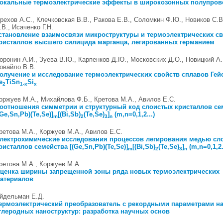
окальные термоэлектрические эффекты в широкозонных полупров
рехов А.С., Клечковская В.В., Ракова Е.В., Соломкин Ф.Ю., Новиков С.В
.В., Исаченко Г.Н.
становление взаимосвязи микроструктуры и термоэлектрических с
ристаллов высшего силицида марганца, легированных германием
оронин А.И., Зуева В.Ю., Карпенков Д.Ю., Московских Д.О., Новицкий А.
овайло В.В.
олучение и исследование термоэлектрических свойств сплавов Гей
e
TiSn
Si
2
1-x
x
оржуев М.А., Михайлова Ф.Б., Кретова М.А., Авилов Е.С.
оотношения симметрии и структурный код слоистых кристаллов се
(Ge,Sn,Pb)(Te,Se)]
[(Bi,Sb)
(Te,Se)
]
(m,n=0,1,2...)
m
2
3
n
ретова М.А., Коржуев М.А., Авилов Е.С.
лектрохимические исследования процессов легирования медью сл
ристаллов семейства [(Ge,Sn,Pb)(Te,Se)]
[(Bi,Sb)
(Te,Se)
]
(m,n=0,1,2.
m
2
3
n
ретова М.А., Коржуев М.А.
ценка ширины запрещенной зоны ряда новых термоэлектрических
атериалов
йдельман Е.Д.
ермоэлектрический преобразователь с рекордными параметрами на
глеродных наноструктур: разработка научных основ