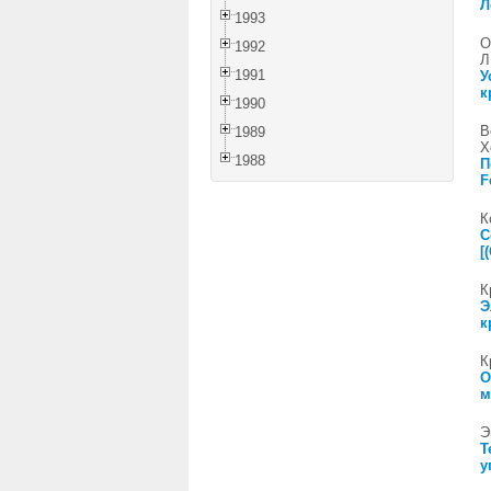
Л
1993
О
1992
Л
1991
У
к
1990
В
1989
Х
1988
П
F
К
С
[
К
Э
к
К
О
м
Э
Т
у