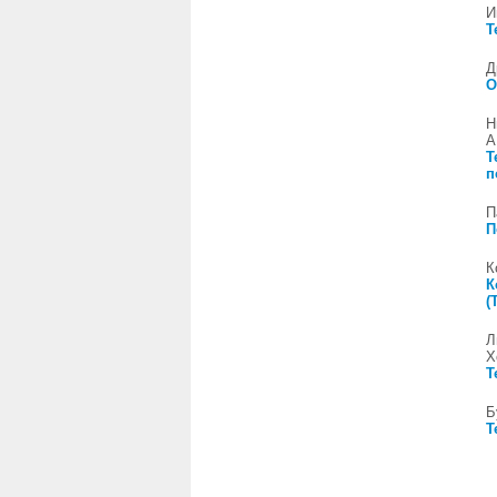
И
Т
Д
О
Н
А
Т
п
П
П
К
К
(
Л
Х
Т
Б
Т