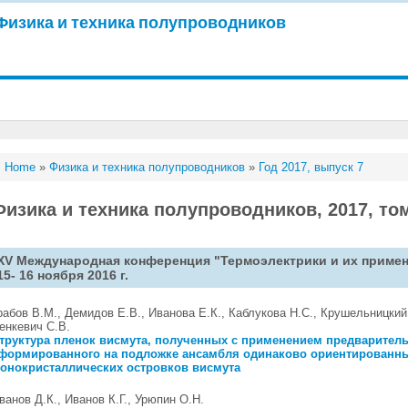
Физика и техника полупроводников
Home
»
Физика и техника полупроводников
»
Год 2017, выпуск 7
Физика и техника полупроводников, 2017, том
XV Международная конференция "Термоэлектрики и их применен
15- 16 ноября 2016 г.
рабов В.М., Демидов Е.В., Иванова Е.К., Каблукова Н.С., Крушельницкий
енкевич С.В.
труктура пленок висмута, полученных с применением предварител
формированного на подложке ансамбля одинаково ориентированн
онокристаллических островков висмута
ванов Д.К., Иванов К.Г., Урюпин О.Н.