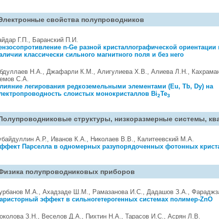
Электронные свойства полупроводников
айдар Г.П., Баранский П.И.
ензосопротивление n-Ge разной кристаллографической ориентации
аличии классически сильного магнитного поля и без него
бдуллаев Н.А., Джафарли К.М., Алигулиева Х.В., Алиева Л.Н., Кахрама
емов С.А.
лияние легирования редкоземельными элементами (Eu, Tb, Dy) на
лектропроводность слоистых монокристаллов Bi
Te
2
3
Полупроводниковые структуры, низкоразмерные системы, кв
убайдуллин А.Р., Иванов К.А., Николаев В.В., Калитеевский М.А.
ффект Парселла в одномерных разупорядоченных фотонных крист
Физика полупроводниковых приборов
урбанов М.А., Ахадзаде Ш.М., Рамазанова И.С., Дадашов З.А., Фараджз
аристорный эффект в сильногетерогенных системах полимер-ZnO
околова З.Н., Веселов Д.А., Пихтин Н.А., Тарасов И.С., Асрян Л.В.