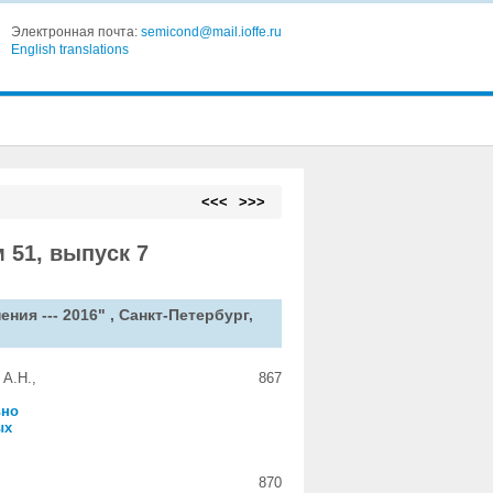
Электронная почта:
semicond@mail.ioffe.ru
English translations
<<<
>>>
 51, выпуск 7
ия --- 2016" , Санкт-Петербург,
 А.Н.,
867
ьно
ых
870