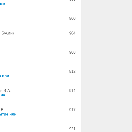
том
900
, Бублик
904
908
912
в при
в В.А.
914
 на
.В.
917
ытие или
921