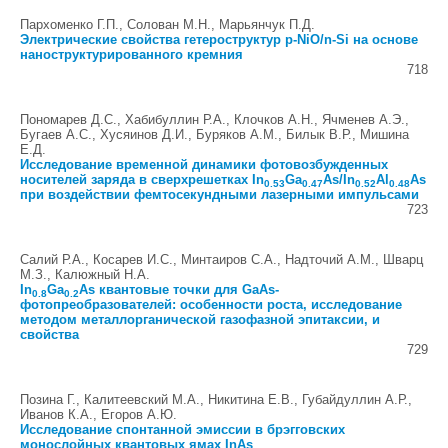
Пархоменко Г.П., Солован М.Н., Марьянчук П.Д.
Электрические свойства гетероструктур p-NiO/n-Si на основе
наноструктурированного кремния
718
Пономарев Д.С., Хабибуллин Р.А., Клочков А.Н., Ячменев А.Э.,
Бугаев А.С., Хусяинов Д.И., Буряков А.М., Билык В.Р., Мишина
Е.Д.
Исследование временной динамики фотовозбужденных
носителей заряда в сверхрешетках In
Ga
As/In
Al
As
0.53
0.47
0.52
0.48
при воздействии фемтосекундными лазерными импульсами
723
Салий Р.А., Косарев И.С., Минтаиров С.А., Надточий А.М., Шварц
М.З., Калюжный Н.А.
In
Ga
As квантовые точки для GaAs-
0.8
0.2
фотопреобразователей: особенности роста, исследование
методом металлорганической газофазной эпитаксии, и
свойства
729
Позина Г., Калитеевский М.А., Никитина Е.В., Губайдуллин А.Р.,
Иванов К.А., Егоров А.Ю.
Исследование спонтанной эмиссии в брэгговских
монослойных квантовых ямах InAs