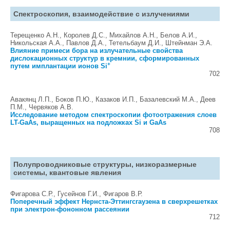
Спектроскопия, взаимодействие с излучениями
Терещенко А.Н., Королев Д.С., Михайлов А.Н., Белов А.И.,
Никольская А.А., Павлов Д.А., Тетельбаум Д.И., Штейнман Э.А.
Влияние примеси бора на излучательные свойства
дислокационных структур в кремнии, сформированных
+
путем имплантации ионов Si
702
Авакянц Л.П., Боков П.Ю., Казаков И.П., Базалевский М.А., Деев
П.М., Червяков А.В.
Исследование методом спектроскопии фотоотражения слоев
LT-GaAs, выращенных на подложках Si и GaAs
708
Полупроводниковые структуры, низкоразмерные
системы, квантовые явления
Фигарова С.Р., Гусейнов Г.И., Фигаров В.Р.
Поперечный эффект Нернста-Эттингсгаузена в сверхрешетках
при электрон-фононном рассеянии
712