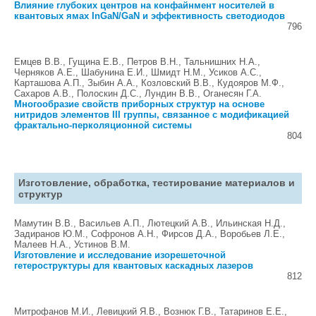
Влияние глубоких центров на конфайнмент носителей в
квантовых ямах InGaN/GaN и эффективность светодиодов
796
Емцев В.В., Гущина Е.В., Петров В.Н., Тальнишних Н.А.,
Черняков А.Е., Шабунина Е.И., Шмидт Н.М., Усиков А.С.,
Карташова А.П., Зыбин А.А., Козловский В.В., Кудояров М.Ф.,
Сахаров А.В., Полоскин Д.С., Лундин В.В., Оганесян Г.А.
Многообразие свойств приборных структур на основе
нитридов элементов III группы, связанное с модификацией
фрактально-перколяционной системы
804
Изготовление, обработка, тестирование материалов и
структур
Мамутин В.В., Васильев А.П., Лютецкий А.В., Ильинская Н.Д.,
Задиранов Ю.М., Софронов А.Н., Фирсов Д.А., Воробьев Л.Е.,
Малеев Н.А., Устинов В.М.
Изготовление и исследование изорешеточной
гетероструктуры для квантовых каскадных лазеров
812
Митрофанов М.И., Левицкий Я.В., Вознюк Г.В., Татаринов Е.Е.,