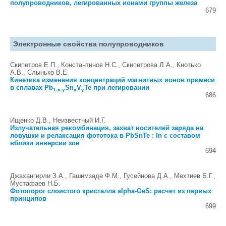
полупроводников, легированных ионами группы железа
679
Электронные свойства полупроводников
Скипетров Е.П., Константинов Н.С., Скипетрова Л.А., Кнотько
А.В., Слынько В.Е.
Кинетика изменения концентраций магнитных ионов примеси
в сплавах Pb
Sn
V
Te при легировании
1-x-y
x
y
686
Ищенко Д.В., Неизвестный И.Г.
Излучательная рекомбинация, захват носителей заряда на
ловушки и релаксация фототока в PbSnTe : In с составом
вблизи инверсии зон
694
Джахангирли З.А., Гашимзаде Ф.М., Гусейнова Д.А., Мехтиев Б.Г.,
Мустафаев Н.Б.
Фотопорог слоистого кристалла alpha-GeS: расчет из первых
принципов
699