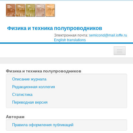
Физика и техника полупроводников
Электронная почта:
semicond@mail.ioffe.ru
English translations
Журналы
Физика и техника полупроводников
Журнал технической физики
Описание журнала
Письма в Журнал технической физики
Редакционная коллегия
Статистика
Физика твердого тела
Переводная версия
Физика и техника полупроводников
Авторам
Оптика и спектроскопия
Правила оформления публикаций
Поиск