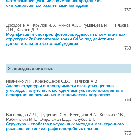
Фотолюминесцентные свойства нанородов ZnO,
синтезированных различными методами
757
Дроздов К.А., Крылов И.В., Чижов А.С., Румянцева М.Н., Pябова
Л.И., Хохлов Д.Р.
Модификация спектров фотопроводимости в композитных
структурах ZnO-квантовые точки CdSe под действием
дополнительного фотовозбуждения
763
Углеродные системы
Иваненко И.П., Краснощеков С.В., Павликов А.В.
Анализ структуры и проводимости изогнутых цепочек
углерода, полученных методом импульсного плазменного
осаждения на различных металлических подложках
768
Виноградов А.Я., Грудинкин С.А., Беседина Н.А., Коняхин С.В.,
Рабчинский М.К., Эйдельман Е.Д., Голубев В.Г.
Структура и свойства полученных методом магнетронного
распыления тонких графитоподобных пленок
775