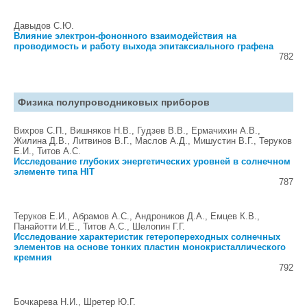
Давыдов С.Ю.
Влияние электрон-фононного взаимодействия на
проводимость и работу выхода эпитаксиального графена
782
Физика полупроводниковых приборов
Вихров С.П., Вишняков Н.В., Гудзев В.В., Ермачихин А.В.,
Жилина Д.В., Литвинов В.Г., Маслов А.Д., Мишустин В.Г., Теруков
Е.И., Титов А.С.
Исследование глубоких энергетических уровней в солнечном
элементе типа HIT
787
Теруков Е.И., Абрамов А.С., Андроников Д.А., Емцев К.В.,
Панайотти И.Е., Титов А.С., Шелопин Г.Г.
Исследование характеристик гетеропереходных солнечных
элементов на основе тонких пластин монокристаллического
кремния
792
Бочкарева Н.И., Шретер Ю.Г.