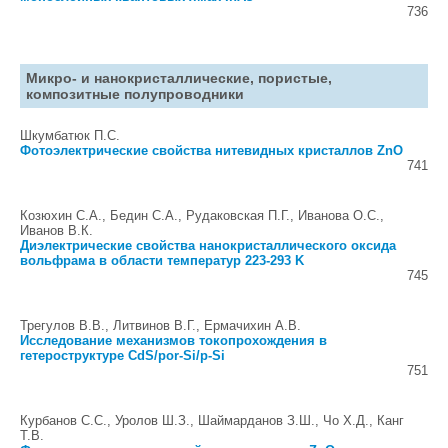
736
Микро- и нанокристаллические, пористые,
композитные полупроводники
Шкумбатюк П.С.
Фотоэлектрические свойства нитевидных кристаллов ZnO
741
Козюхин С.А., Бедин С.А., Рудаковская П.Г., Иванова О.С.,
Иванов В.К.
Диэлектрические свойства нанокристаллического оксида
вольфрама в области температур 223-293 K
745
Трегулов В.В., Литвинов В.Г., Ермачихин А.В.
Исследование механизмов токопрохождения в
гетероструктуре CdS/por-Si/p-Si
751
Курбанов С.С., Уролов Ш.З., Шаймарданов З.Ш., Чо Х.Д., Канг
Т.В.