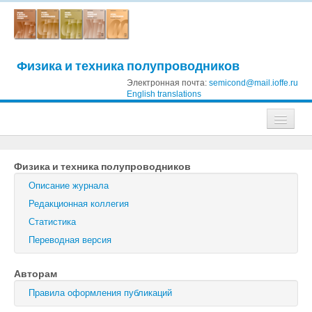
Физика и техника полупроводников
Электронная почта:
semicond@mail.ioffe.ru
English translations
Журналы
Физика и техника полупроводников
Журнал технической физики
Описание журнала
Письма в Журнал технической физики
Редакционная коллегия
Статистика
Физика твердого тела
Переводная версия
Физика и техника полупроводников
Авторам
Оптика и спектроскопия
Правила оформления публикаций
Поиск