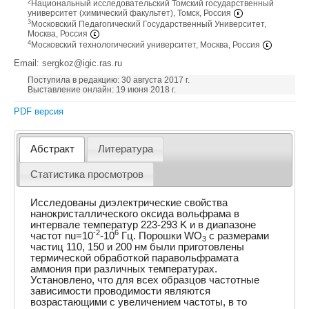
2
Национальный исследовательский Томский государственный
университет (химический факультет), Томск, Россия
3
Московский Педагогический Государственный Университет,
Москва, Россия
4
Московский технологический университет, Москва, Россия
Email: sergkoz@igic.ras.ru
Поступила в редакцию: 30 августа 2017 г.
Выставление онлайн: 19 июня 2018 г.
PDF версия
Абстракт
Литература
Статистика просмотров
Исследованы диэлектрические свойства
нанокристаллического оксида вольфрама в
интервале температур 223-293 K и в диапазоне
-2
6
частот nu=10
-10
Гц. Порошки WO
с размерами
3
частиц 110, 150 и 200 нм были приготовлены
термической обработкой паравольфрамата
аммония при различных температурах.
Установлено, что для всех образцов частотные
зависимости проводимости являются
возрастающими с увеличением частоты, в то