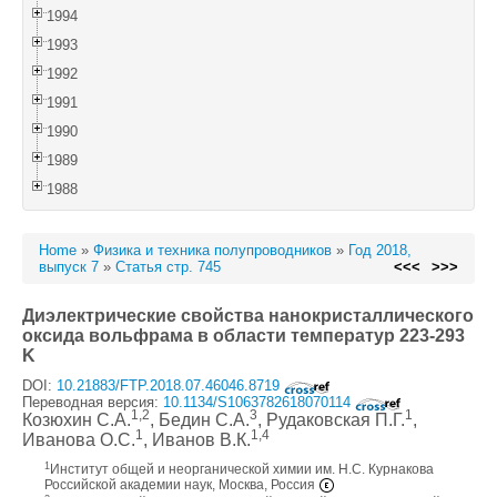
1994
1993
1992
1991
1990
1989
1988
Home
»
Физика и техника полупроводников
»
Год 2018,
выпуск 7
»
Статья стр. 745
<<<
>>>
Диэлектрические свойства нанокристаллического
оксида вольфрама в области температур 223-293
K
DOI:
10.21883/FTP.2018.07.46046.8719
Переводная версия:
10.1134/S1063782618070114
1,2
3
1
Козюхин С.А.
, Бедин С.А.
, Рудаковская П.Г.
,
1
1,4
Иванова О.С.
, Иванов В.К.
1
Институт общей и неорганической химии им. Н.С. Курнакова
Российской академии наук, Москва, Россия