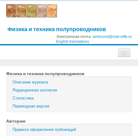
Физика и техника полупроводников
Электронная почта:
semicond@mail.ioffe.ru
English translations
Журналы
Физика и техника полупроводников
Журнал технической физики
Описание журнала
Письма в Журнал технической физики
Редакционная коллегия
Статистика
Физика твердого тела
Переводная версия
Физика и техника полупроводников
Авторам
Оптика и спектроскопия
Правила оформления публикаций
Поиск