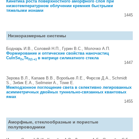
Кинетика роста поверхностного аморфного слоя при
низкотемпературном облучении кремния быстрыми
тяжелыми ионами
1445
Низкоразмерные системы
Боднарь И.В., Соловей Н.П., Гурин В.С., Молочко А.П.
Формирование и оптические свойства наночастиц
CuInSe
Te
в матрице силикатного стекла
2x
2(1-x)
1447
Зерова В.Л., Капаев В.В., Воробьев Л.Е., Фирсов Д.А., Schmidt
S., Зибик Е.А., Seilmeier A., Towe E.
Межподзонное поглощение света в селективно легированных
асимметричных двойных туннельно-связанных квантовых
ямах
1455
Аморфные, стеклообразные и пористые
полупроводники