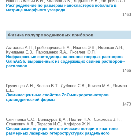
Иванов-Омский В.И., Колобов А.В., Лодыгин А.Б., Ястребов С.Г.
Распределение по размерам нанокластеров кобальта в
матрице аморфного углерода
1463
Физика полупроводниковых приборов
Астахова А.П., Гребенщикова Е.А., Иванов Э.В., Именков А.Н.,
Куницына Е.В., Пархоменко Я.А., Яковлев Ю.П.
Инфракрасные светодиоды на основе твердых растворов
GaInAsSb, выращенных из содержащих свинец растворов--
расплавов
1466
Грузинцев А.Н., Волков В.Т., Дубонос С.В., Князев М.А., Якимов
Е.Е.
Люминесцентные свойства ZnO-микрорезонаторов
цилиндрической формы
1473
Слипченко С.О., Винокуров Д.А., Пихтин Н.А., Соколова З.Н.,
Станкевич А.Л., Тарасов И.С., Алфёров Ж.И.
Сверхнизкие внутренние оптические потери в квантово-
размерных лазерных гетероструктурах раздельного