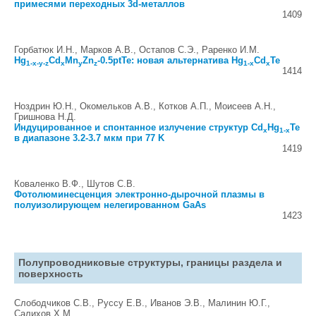
примесями переходных 3d-металлов
1409
Горбатюк И.Н., Марков А.В., Остапов С.Э., Раренко И.М.
Hg
Cd
Mn
Zn
-0.5ptTe: новая альтернатива Hg
Cd
Te
1-x-y-z
x
y
z
1-x
x
1414
Ноздрин Ю.Н., Окомельков А.В., Котков А.П., Моисеев А.Н.,
Гришнова Н.Д.
Индуцированное и спонтанное излучение структур Cd
Hg
Te
x
1-x
в диапазоне 3.2-3.7 мкм при 77 K
1419
Коваленко В.Ф., Шутов С.В.
Фотолюминесценция электронно-дырочной плазмы в
полуизолирующем нелегированном GaAs
1423
Полупроводниковые структуры, границы раздела и
поверхность
Слободчиков С.В., Руссу Е.В., Иванов Э.В., Малинин Ю.Г.,
Салихов Х.М.