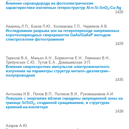
Влияние сероводорода на фотоэлектрические
характеристики изотипных гетероструктур Al-n-Si-SnO
:Cu-Ag
2
1426
Авакянц Л.П., Боков П.Ю., Колмакова Т.П., Червяков А.В.
Исследование разрыва зон на гетеропереходе напряженных
короткопериодных сверхрешеток GaAs/GaAsP методом
спектроскопии фотоотражения
1429
Терехов В.А., Манько А.Н., Бормонтов Е.Н., Левченко В.Н.,
Требунских С.Ю., Тутов Е.А., Домашевская Э.П.
Влияние сверхкоротких импульсов электромагнитного
излучения на параметры структур металл--диэлектрик--
полупроводник
1435
Антонова И.В., Попов В.П., Поляков В.И., Руковишников А.И.
Ловушки с энергиями вблизи середины запрещенной зоны на
границе Si/SiO
, созданной сращиванием, в структурах
2
кремний-на-изоляторе
1439
Азаров А.Ю.