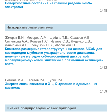
Поверхностные состояния на границе раздела n-InN--
электролит
1448
Низкоразмерные системы
Жмерик В.Н., Мизеров А.М., Шубина Т.В., Сахаров А.В.,
Ситникова А.А., Копьев П.С., Иванов С.В., Луценко Е.В.,
Данильчик А.В., Ржеуцкий Н.В., Яблонский Г.П.
Квантово-размерные гетероструктуры на основе AlGaN для
светодиодов глубокого ультрафиолетового диапазона,
полученные методом субмонослойной дискретной
молекулярно-пучковой эпитаксии с плазменной активацией
азота
1452
Семина М.А., Сергеев Р.А., Сурис Р.А.
+
-
Энергия связи экситона и X
-, X
-трионов в одномерных
системах
1459
Физика полупроводниковых приборов