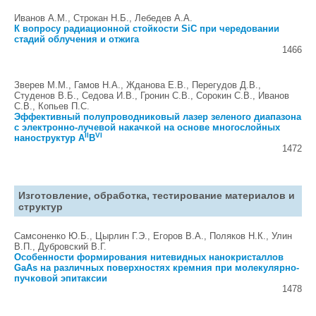
Иванов А.М., Строкан Н.Б., Лебедев А.А.
К вопросу радиационной стойкости SiC при чередовании
стадий облучения и отжига
1466
Зверев М.М., Гамов Н.А., Жданова Е.В., Перегудов Д.В.,
Студенов В.Б., Седова И.В., Гронин С.В., Сорокин С.В., Иванов
С.В., Копьев П.С.
Эффективный полупроводниковый лазер зеленого диапазона
с электронно-лучевой накачкой на основе многослойных
II
VI
наноструктур A
B
1472
Изготовление, обработка, тестирование материалов и
структур
Самсоненко Ю.Б., Цырлин Г.Э., Егоров В.А., Поляков Н.К., Улин
В.П., Дубровский В.Г.
Особенности формирования нитевидных нанокристаллов
GaAs на различных поверхностях кремния при молекулярно-
пучковой эпитаксии
1478