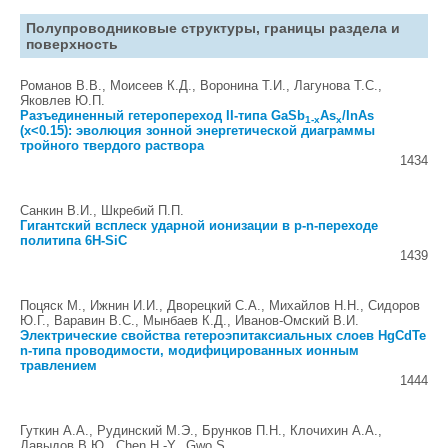
Полупроводниковые структуры, границы раздела и
поверхность
Романов В.В., Моисеев К.Д., Воронина Т.И., Лагунова Т.С.,
Яковлев Ю.П.
Разъединенный гетеропереход II-типа GaSb
As
/InAs
1-x
x
(x<0.15): эволюция зонной энергетической диаграммы
тройного твердого раствора
1434
Санкин В.И., Шкребий П.П.
Гигантский всплеск ударной ионизации в p-n-переходе
политипа 6H-SiC
1439
Поцяск М., Ижнин И.И., Дворецкий С.А., Михайлов Н.Н., Сидоров
Ю.Г., Варавин В.С., Мынбаев К.Д., Иванов-Омский В.И.
Электрические свойства гетероэпитаксиальных слоев HgCdTe
n-типа проводимости, модифицированных ионным
травлением
1444
Гуткин А.А., Рудинский М.Э., Брунков П.Н., Клочихин А.А.,
Давыдов В.Ю., Chen H.-Y., Gwo S.