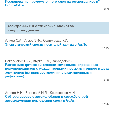
+
Исследование промежуточного слоя на гетерогранице n
-
CdS/p-CdTe
1409
Электронные и оптические свойства
полупроводников
Алиев С.А., Агаев З.Ф., Селим-заде Р.И.
Энергетический спектр носителей заряда в Ag
Te
2
1415
Поклонский Н.А., Вырко С.А., Забродский А.Г.
Расчет электрической емкости самокомпенсированных
полупроводников с межцентровыми прыжками одного и двух
электронов (на примере кремния с радиационными
дефектами)
1420
Агеева Н.Н., Броневой И.Л., Кривоносов А.Н.
Субтерагерцовые автоколебания в сверхбыстрой
автомодуляции поглощения света в GaAs
1426