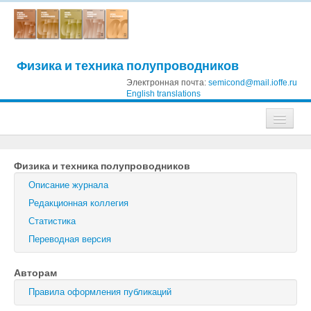
Физика и техника полупроводников
Электронная почта:
semicond@mail.ioffe.ru
English translations
Журналы
Физика и техника полупроводников
Журнал технической физики
Описание журнала
Письма в Журнал технической физики
Редакционная коллегия
Статистика
Физика твердого тела
Переводная версия
Физика и техника полупроводников
Авторам
Оптика и спектроскопия
Правила оформления публикаций
Поиск