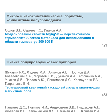
Микро- и нанокристаллические, пористые,
композитные полупроводники
Орлов В.Г., Сергеев Г.С., Иванов А.А.
Моделирование свойств MgAgSb --- перспективного
термоэлектрического материала для использования в
области температур 300-600 K
423
Физика полупроводниковых приборов
Жукавин Р.Х., Фадеев М.А., Антонов А.В., Постнов Д.А.,
Ковалевский К.А., Морозов С.В., Дубинов А.А., Афоненко А.А.,
Ушаков Д.В., Павлов А.Ю., Пономарев Д.С., Хабибуллин Р.А.,
Гавриленко В.И.
Терагерцовый квантовый каскадный лазер в квантующем
магнитном поле
433
Папылев Д.С., Новиков И.И., Андрюшкин В.В., Гладышев А.Г.,
Дюделев В.В., Карачинский Л.Я., Бабичев А.В., Няпшаев И.А.,