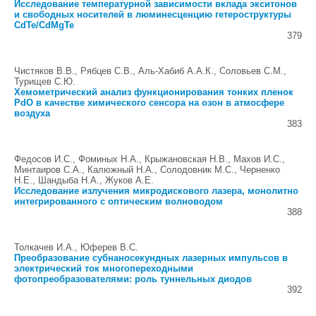
Исследование температурной зависимости вклада экситонов
и свободных носителей в люминесценцию гетероструктуры
CdTe/CdMgTe
379
Чистяков В.В., Рябцев С.В., Аль-Хабиб А.А.К., Соловьев С.М.,
Турищев С.Ю.
Хемометрический анализ функционирования тонких пленок
PdO в качестве химического сенсора на озон в атмосфере
воздуха
383
Федосов И.С., Фоминых Н.А., Крыжановская Н.В., Махов И.С.,
Минтаиров С.А., Калюжный Н.А., Солодовник М.С., Черненко
Н.Е., Шандыба Н.А., Жуков А.Е.
Исследование излучения микродискового лазера, монолитно
интегрированного с оптическим волноводом
388
Толкачев И.А., Юферев В.С.
Преобразование субнаносекундных лазерных импульсов в
электрический ток многопереходными
фотопреобразователями: роль туннельных диодов
392