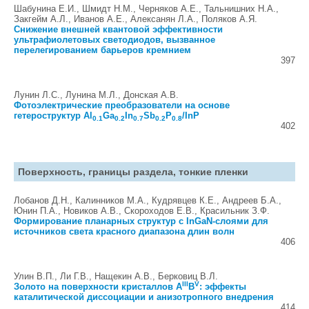
Шабунина Е.И., Шмидт Н.М., Черняков А.Е., Тальнишних Н.А.,
Закгейм А.Л., Иванов А.Е., Алексанян Л.А., Поляков А.Я.
Снижение внешней квантовой эффективности
ультрафиолетовых светодиодов, вызванное
перелегированием барьеров кремнием
397
Лунин Л.С., Лунина М.Л., Донская А.В.
Фотоэлектрические преобразователи на основе
гетероструктур Al
Ga
In
Sb
P
/InP
0.1
0.2
0.7
0.2
0.8
402
Поверхность, границы раздела, тонкие пленки
Лобанов Д.Н., Калинников М.А., Кудрявцев К.Е., Андреев Б.А.,
Юнин П.А., Новиков А.В., Скороходов Е.В., Красильник З.Ф.
Формирование планарных структур с InGaN-слоями для
источников света красного диапазона длин волн
406
Улин В.П., Ли Г.В., Нащекин A.В., Берковиц В.Л.
III
V
Золото на поверхности кристаллов А
В
: эффекты
каталитической диссоциации и анизотропного внедрения
414