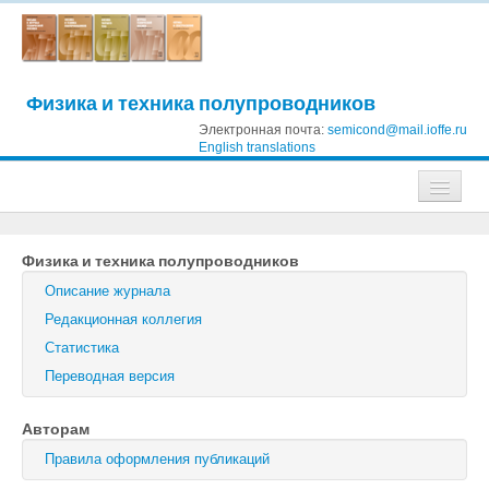
Физика и техника полупроводников
Электронная почта:
semicond@mail.ioffe.ru
English translations
Журналы
Физика и техника полупроводников
Журнал технической физики
Описание журнала
Письма в Журнал технической физики
Редакционная коллегия
Статистика
Физика твердого тела
Переводная версия
Физика и техника полупроводников
Авторам
Оптика и спектроскопия
Правила оформления публикаций
Поиск