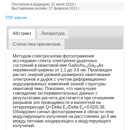
Поступила в редакцию: 21 июля 2010 г.
Выставление онлайн: 17 февраля 2011 г.
PDF версия
Абстракт
Литература
Статистика просмотров
Методом спектроскопии фотоотражения
исследован спектр электронно-дырочных
состояний в квантовой яме GaAs/In
Ga
As
0.5
0.5
переменной ширины от 1.1 до 3.6 нм. Произведен
расчет энергий уровней размерного квантования
электронов и дырок с учетом деформационно-
индуцированных изменений зонной структуры
квантовой ямы. Показано, что наилучшее
совпадение экспериментальных данных с
результатами расчета достигается при отношении
разрывов зон проводимости и валентной на
гетеропереходе Q=Delta E
/Delta E
=0.62/0.38.
c
v
Обнаружен сигнал фотоотражения в области тени
модулирующего излучения на расстояниях до 6 мм
между пятнами зондирующего и модулирующего
излучений.