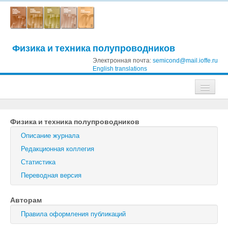
Физика и техника полупроводников
Электронная почта:
semicond@mail.ioffe.ru
English translations
Журналы
Физика и техника полупроводников
Журнал технической физики
Описание журнала
Письма в Журнал технической физики
Редакционная коллегия
Статистика
Физика твердого тела
Переводная версия
Физика и техника полупроводников
Авторам
Оптика и спектроскопия
Правила оформления публикаций
Поиск