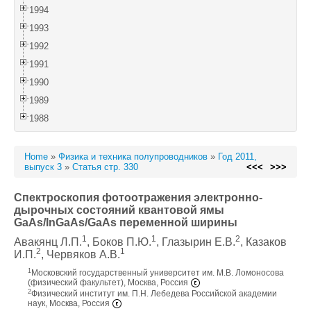
1994
1993
1992
1991
1990
1989
1988
Home
»
Физика и техника полупроводников
»
Год 2011,
выпуск 3
»
Статья стр. 330
<<<
>>>
Спектроскопия фотоотражения электронно-
дырочных состояний квантовой ямы
GaAs/InGaAs/GaAs переменной ширины
1
1
2
Авакянц Л.П.
, Боков П.Ю.
, Глазырин Е.В.
, Казаков
2
1
И.П.
, Червяков А.В.
1
Московский государственный университет им. М.В. Ломоносова
(физический факультет), Москва, Россия
2
Физический институт им. П.Н. Лебедева Российской академии
наук, Москва, Россия