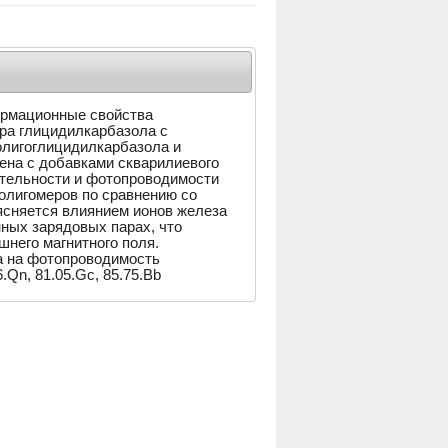
ормационные свойства
ра глицидилкарбазола с
лигоглицидилкарбазола и
ена с добавками скварилиевого
ительности и фотопроводимости
лигомеров по сравнению со
ясняется влиянием ионов железа
нных зарядовых парах, что
него магнитного поля.
 на фотопроводимость
.Qn, 81.05.Gc, 85.75.Bb