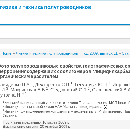
Физика и техника полупроводников
Home
»
Физика и техника полупроводников
»
Год 2009, выпуск 11
»
Стат
отополупроводниковые свойства голографических ср
ерроценилсодержащих соолигомеров глицидилкарбаз
рганическим красителем
1
1
1
авиденко Н.А.
, Дехтяренко С.В.
, Гетманчук Ю.П.
, Ищенко
3
1
1
.И.
, Мокринская Е.В.
, Студзинский С.Л.
, Скрышевский В.А
1
уприна Н.Г.
1
Киевский национальный университет имени Тараса Шевченко, МСП Киев, 
2
Институт органической химии НАН Украины, Киев, Украина
3
Институт физико-органической химии и углехимии им. Л.М. Литвиненко На
Украина
Поступила в редакцию: 10 марта 2009 г.
Выставление онлайн: 20 октября 2009 г.