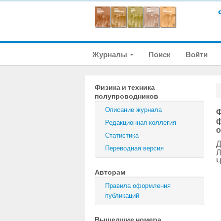
Журналы
Поиск
Войти
Физика и техника
полупроводников
Описание журнала
Ф
ф
Редакционная коллегия
о
Статистика
Д
Переводная версия
Л
Ч
Авторам
Правила оформления
публикаций
Вышедшие номера