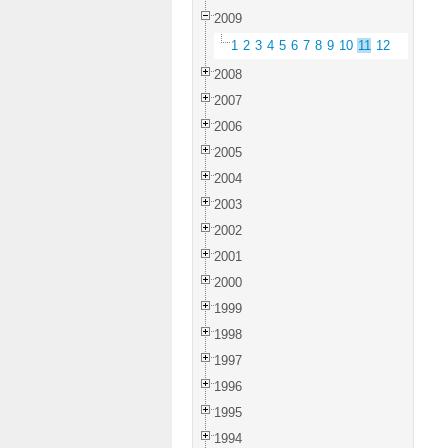
2009
1
2
3
4
5
6
7
8
9
10
11
12
2008
2007
2006
2005
2004
2003
2002
2001
2000
1999
1998
1997
1996
1995
1994