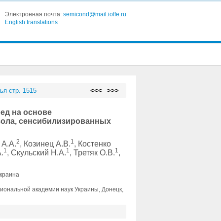
Электронная почта:
semicond@mail.ioffe.ru
English translations
ья стр. 1515
<<<
>>>
ед на основе
ола, сенсибилизированных
2
1
 А.А.
, Козинец А.В.
, Костенко
1
1
1
.
, Скульский Н.А.
, Третяк О.В.
,
Украина
циональной академии наук Украины, Донецк,