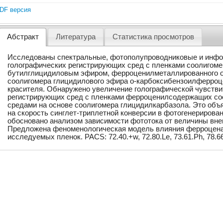
DF версия
Абстракт
Литература
Статистика просмотров
Исследованы спектральные, фотополупроводниковые и инф
голографических регистрирующих сред с пленками соолигоме
бутилглицидиловым эфиром, ферроценилметаллированного о
соолигомера глицидилового эфира о-карбоксибензоилферроц
красителя. Обнаружено увеличение голографической чувств
регистрирующих сред с пленками ферроценилсодержащих соо
средами на основе соолигомера глицидилкарбазола. Это объ
на скорость синглет-триплетной конверсии в фотогенерирова
обосновано анализом зависимости фототока от величины внеш
Предложена феноменологическая модель влияния ферроцена
исследуемых пленок. PACS: 72.40.+w, 72.80.Le, 73.61.Ph, 78.66