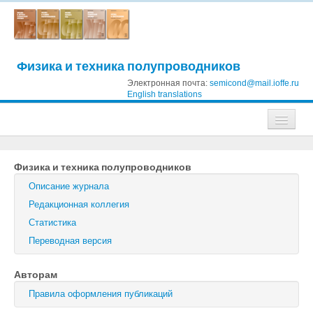
Физика и техника полупроводников
Электронная почта:
semicond@mail.ioffe.ru
English translations
Журналы
Физика и техника полупроводников
Журнал технической физики
Описание журнала
Письма в Журнал технической физики
Редакционная коллегия
Статистика
Физика твердого тела
Переводная версия
Физика и техника полупроводников
Авторам
Оптика и спектроскопия
Правила оформления публикаций
Поиск