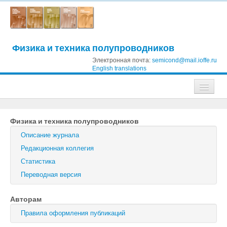
Физика и техника полупроводников
Электронная почта:
semicond@mail.ioffe.ru
English translations
Журналы
Физика и техника полупроводников
Журнал технической физики
Описание журнала
Письма в Журнал технической физики
Редакционная коллегия
Статистика
Физика твердого тела
Переводная версия
Физика и техника полупроводников
Авторам
Оптика и спектроскопия
Правила оформления публикаций
Поиск