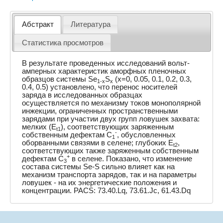
Абстракт
Литература
Статистика просмотров
В результате проведенных исследований вольт-
амперных характеристик аморфных пленочных
образцов системы Se
S
(x=0, 0.05, 0.1, 0.2, 0.3,
1-x
x
0.4, 0.5) установлено, что перенос носителей
заряда в исследованных образцах
осуществляется по механизму токов монополярной
инжекции, ограниченных пространственными
зарядами при участии двух групп ловушек захвата:
мелких (E
), соответствующих заряженным
t1
-
собственным дефектам C
, обусловленных
1
оборванными связями в селене; глубоких E
,
t2
соответствующих также заряженным собственным
+
дефектам C
в селене. Показано, что изменение
3
состава системы Se-S сильно влияет как на
механизм транспорта зарядов, так и на параметры
ловушек - на их энергетические положения и
концентрации. PACS: 73.40.Lq, 73.61.Jc, 61.43.Dq