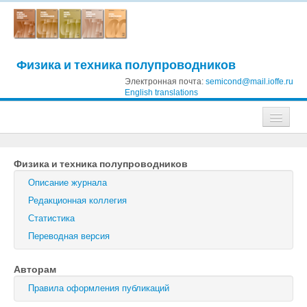
Физика и техника полупроводников
Электронная почта:
semicond@mail.ioffe.ru
English translations
Журналы
Физика и техника полупроводников
Журнал технической физики
Описание журнала
Письма в Журнал технической физики
Редакционная коллегия
Статистика
Физика твердого тела
Переводная версия
Физика и техника полупроводников
Авторам
Оптика и спектроскопия
Правила оформления публикаций
Поиск