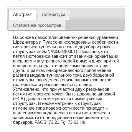
Абстракт
Литература
Статистика просмотров
На основе самосогласованного решения уравнений
Шредингера и Пуассона исследованы особенности
гистерезиса туннельного тока в двухбарьерных
структурах w-GaN/AlGaN(0001). Показано, что
петля гистерезиса зависит от взаимной ориентации
внешнего и внутреннего полей в яме и шире при той
полярности, когда эти поля компенсируют друг
друга. В рамках однорезонансного приближения
развита модель туннельного тока двухбарьерной
структуры, определена связь параметров петли
гистерезиса и резонансных состояний.
Установлено, что при участии двух резонансов
петля гистерезиса может быть довольно широкой
(~4 B) даже в геометрически симметричных
структурах. В несимметричных структурах
изменение типа поверхности роста приводит к
усилению или подавлению петли гистерезиса в
зависимости от чередования неэквивалентных
барьеров. PACS: 73.21.Fg, 73.63.Hs