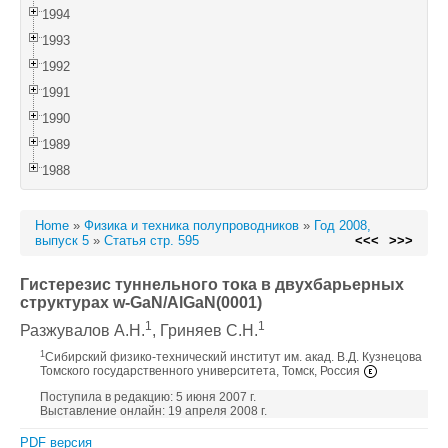
1994
1993
1992
1991
1990
1989
1988
Home
»
Физика и техника полупроводников
»
Год 2008,
выпуск 5
»
Статья стр. 595
<<<
>>>
Гистерезис туннельного тока в двухбарьерных
структурах w-GaN/AlGaN(0001)
1
1
Разжувалов А.Н.
, Гриняев С.Н.
1
Сибирский физико-технический институт им. акад. В.Д. Кузнецова
Томского государственного университета, Томск, Россия
Поступила в редакцию: 5 июня 2007 г.
Выставление онлайн: 19 апреля 2008 г.
PDF версия