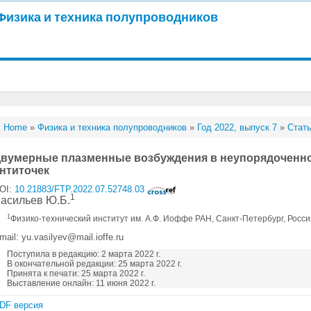
Физика и техника полупроводников
Home
»
Физика и техника полупроводников
»
Год 2022, выпуск 7
»
Стать
вумерные плазменные возбуждения в неупорядоченн
нтиточек
OI:
10.21883/FTP.2022.07.52748.03
1
асильев Ю.Б.
1
Физико-технический институт им. А.Ф. Иоффе РАН, Санкт-Петербург, Росс
mail: yu.vasilyev@mail.ioffe.ru
Поступила в редакцию: 2 марта 2022 г.
В окончательной редакции: 25 марта 2022 г.
Принята к печати: 25 марта 2022 г.
Выставление онлайн: 11 июня 2022 г.
DF версия