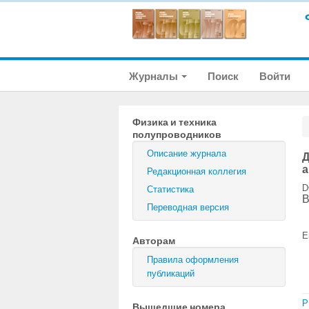
Журналы
Поиск
Войти
Физика и техника
полупроводников
Описание журнала
Д
а
Редакционная коллегия
D
Статистика
В
Переводная версия
E
Авторам
Правила оформления
публикаций
P
Вышедшие номера