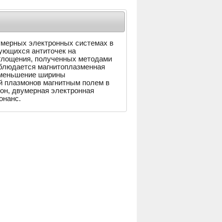
умерных электронных системах в
ующихся антиточек на
поглощения, полученных методами
аблюдается магнитоплазменная
 уменьшение ширины
й плазмонов магнитным полем в
он, двумерная электронная
онанс.