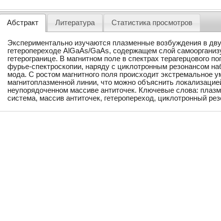
Абстракт
Литература
Статистика просмотров
Экспериментально изучаются плазменные возбуждения в дв
гетеропереходе AlGaAs/GaAs, содержащем слой самоорганиз
гетерогранице. В магнитном поле в спектрах терагерцового 
фурье-спектроскопии, наряду с циклотронным резонансом н
мода. С ростом магнитного поля происходит экстремальное
магнитоплазменной линии, что можно объяснить локализацие
неупорядоченном массиве антиточек. Ключевые слова: плазм
система, массив антиточек, гетеропереход, циклотронный рез