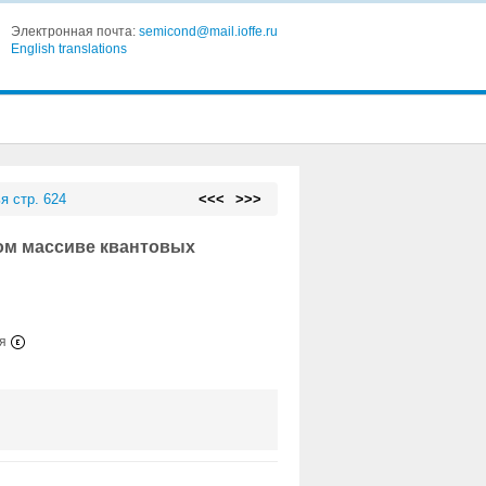
Электронная почта:
semicond@mail.ioffe.ru
English translations
я стр. 624
<<<
>>>
ом массиве квантовых
ия