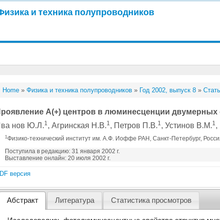
Физика и техника полупроводников
Home
»
Физика и техника полупроводников
»
Год 2002, выпуск 8
»
Стать
роявление A(+) центров в люминесценции двумерных с
1
1
1
1
ва нов Ю.Л.
, Агринская Н.В.
, Петров П.В.
, Устинов В.М.
,
1
Физико-технический институт им. А.Ф. Иоффе РАН, Санкт-Петербург, Росс
Поступила в редакцию: 31 января 2002 г.
Выставление онлайн: 20 июля 2002 г.
DF версия
Абстракт
Литература
Статистика просмотров