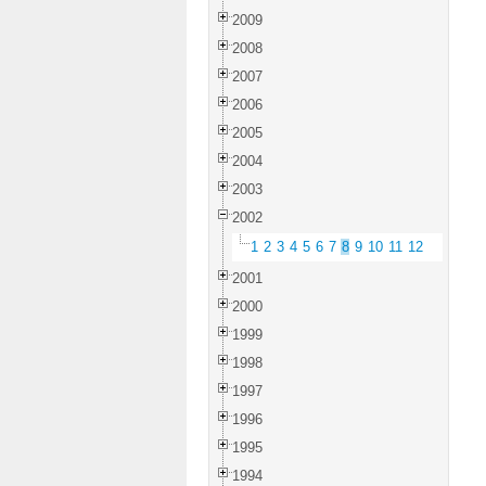
2009
2008
2007
2006
2005
2004
2003
2002
1
2
3
4
5
6
7
8
9
10
11
12
2001
2000
1999
1998
1997
1996
1995
1994