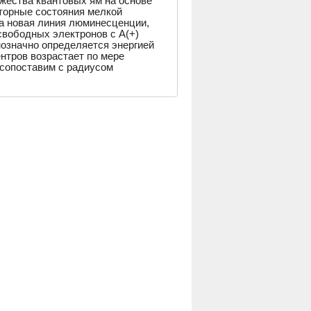
ества квантовых ям на основе
торные состояния мелкой
а новая линия люминесценции,
свободных электронов с A(+)
нозначно определяется энергией
ентров возрастает по мере
 сопоставим с радиусом