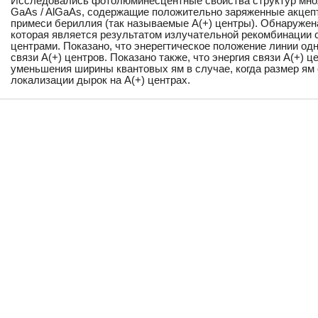
Исследовались фотолюминесцентные свойства структур множ
GaAs / AlGaAs, содержащие положительно заряженные акцеп
примеси бериллия (так называемые A(+) центры). Обнаружен
которая является результатом излучательной рекомбинации 
центрами. Показано, что энерегтическое положение линии од
связи A(+) центров. Показано также, что энергия связи A(+) ц
уменьшения ширины квантовых ям в случае, когда размер ям
локализации дырок на A(+) центрах.