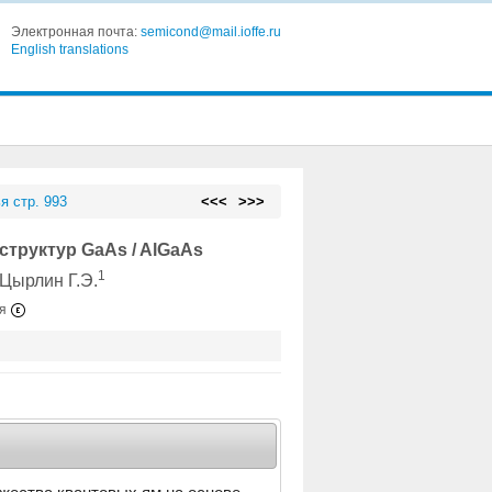
Электронная почта:
semicond@mail.ioffe.ru
English translations
я стр. 993
<<<
>>>
труктур GaAs / AlGaAs
1
 Цырлин Г.Э.
ия