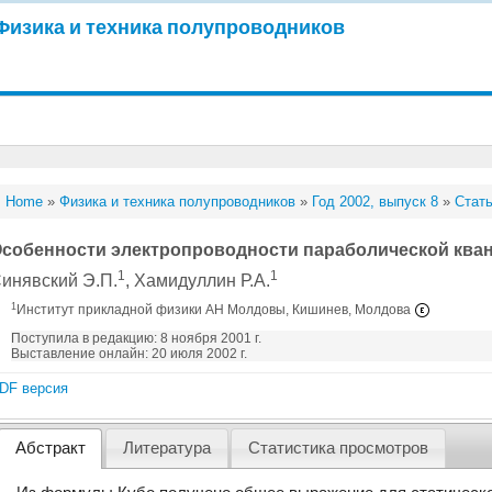
Физика и техника полупроводников
Home
»
Физика и техника полупроводников
»
Год 2002, выпуск 8
»
Стать
собенности электропроводности параболической ква
1
1
инявский Э.П.
, Хамидуллин Р.А.
1
Институт прикладной физики АН Молдовы, Кишинев, Молдова
Поступила в редакцию: 8 ноября 2001 г.
Выставление онлайн: 20 июля 2002 г.
DF версия
Абстракт
Литература
Статистика просмотров