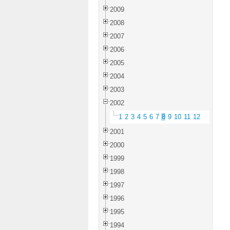
2009
2008
2007
2006
2005
2004
2003
2002
1
2
3
4
5
6
7
8
9
10
11
12
2001
2000
1999
1998
1997
1996
1995
1994