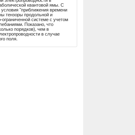
й электропроводности в
аболической квантовой ямы. С
 условия "приближения времени
ны тензоры продольной и
-ограниченной системе с учетом
лебаниями. Показано, что
олько порядков), чем в
лектропроводности в случае
го поля.