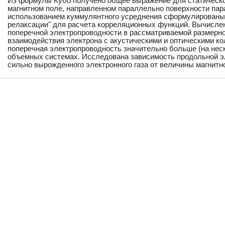
Из формулы Кубо получено общее выражение для статическо
магнитном поле, направленном параллельно поверхности пар
использованием куммулянтного усреднения сформулированы
релаксации" для расчета корреляционных функций. Вычисле
поперечной электропроводности в рассматриваемой размерно
взаимодействия электрона с акустическими и оптическими ко
поперечная электропроводность значительно больше (на неск
объемных системах. Исследована зависимость продольной э
сильно вырожденного электронного газа от величины магнитно