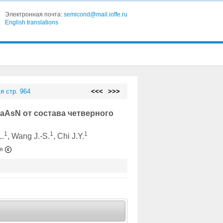
Электронная почта:
semicond@mail.ioffe.ru
English translations
я стр. 964
<<<
>>>
aAsN от состава четверного
1
1
1
L.
, Wang J.-S.
, Chi J.Y.
ия