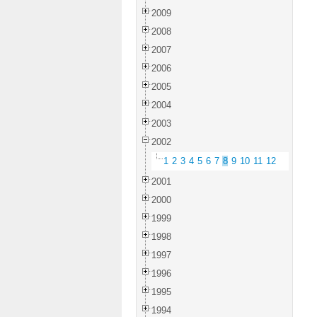
2009
2008
2007
2006
2005
2004
2003
2002
1
2
3
4
5
6
7
8
9
10
11
12
2001
2000
1999
1998
1997
1996
1995
1994