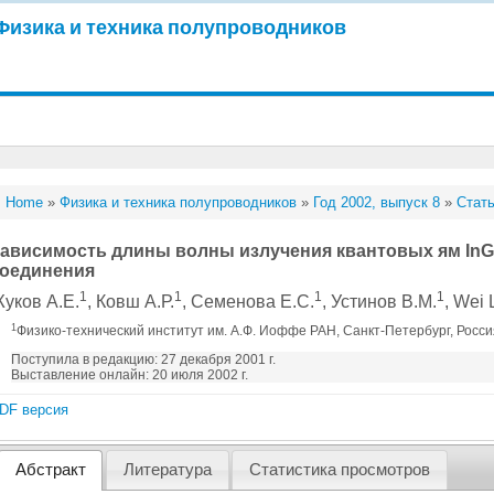
Физика и техника полупроводников
Home
»
Физика и техника полупроводников
»
Год 2002, выпуск 8
»
Стать
ависимость длины волны излучения квантовых ям InG
оединения
1
1
1
1
уков А.Е.
, Ковш А.Р.
, Семенова Е.С.
, Устинов В.М.
, Wei 
1
Физико-технический институт им. А.Ф. Иоффе РАН, Санкт-Петербург, Росс
Поступила в редакцию: 27 декабря 2001 г.
Выставление онлайн: 20 июля 2002 г.
DF версия
Абстракт
Литература
Статистика просмотров