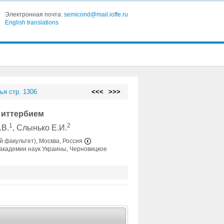
Электронная почта:
semicond@mail.ioffe.ru
English translations
ья стр. 1306
<<<
>>>
 иттербием
1
2
.В.
, Слынько Е.И.
й факультет), Москва, Россия
академии наук Украины, Черновицкое