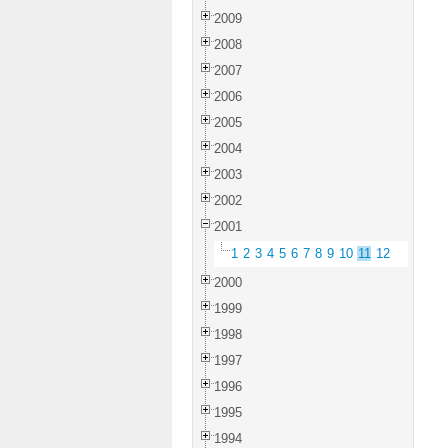
2009
2008
2007
2006
2005
2004
2003
2002
2001
1
2
3
4
5
6
7
8
9
10
11
12
2000
1999
1998
1997
1996
1995
1994