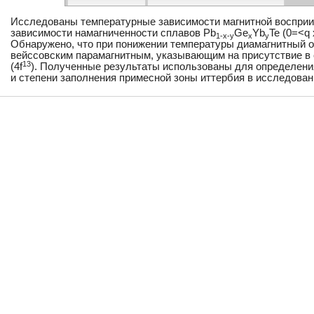
Исследованы температурные зависимости магнитной восприи
зависимости намагниченности сплавов Pb
Ge
Yb
Te (0=<q 
1-x-y
x
y
Обнаружено, что при понижении температуры диамагнитный о
вейссовским парамагнитным, указывающим на присутствие в 
13
(4f
). Полученные результаты использованы для определени
и степени заполнения примесной зоны иттербия в исследован