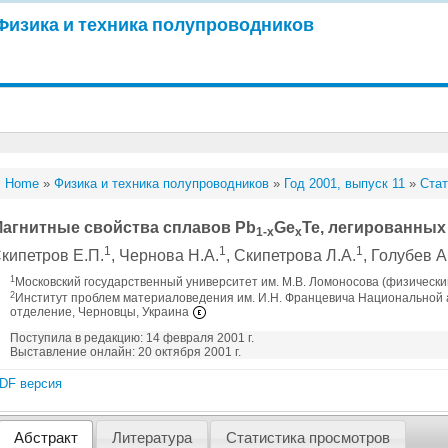
Физика и техника полупроводников
Home
»
Физика и техника полупроводников
»
Год 2001, выпуск 11
»
Стат
агнитные свойства сплавов Pb
Ge
Te, легированных
1-x
x
1
1
1
кипетров Е.П.
, Чернова Н.А.
, Скипетрова Л.А.
, Голубев А
1
Московский государственный университет им. М.В. Ломоносова (физически
2
Институт проблем материаловедения им. И.Н. Францевича Национальной 
отделение, Черновцы, Украина
Поступила в редакцию: 14 февраля 2001 г.
Выставление онлайн: 20 октября 2001 г.
DF версия
Абстракт
Литература
Статистика просмотров