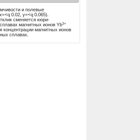
мчивости и полевые
x=<q 0.02, y=<q 0.065).
тклик сменяется кюри-
3+
сплавах магнитных ионов Yb
я концентрации магнитных ионов
ных сплавах.