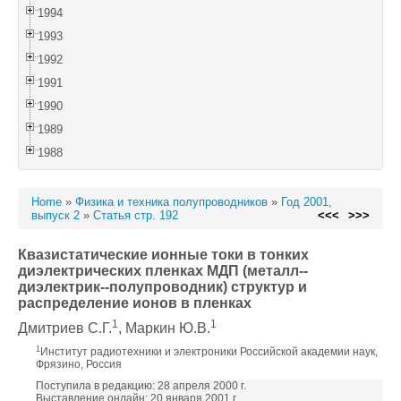
1994
1993
1992
1991
1990
1989
1988
Home
»
Физика и техника полупроводников
»
Год 2001,
выпуск 2
»
Статья стр. 192
<<<
>>>
Квазистатические ионные токи в тонких
диэлектрических пленках МДП (металл--
диэлектрик--полупроводник) структур и
распределение ионов в пленках
1
1
Дмитриев С.Г.
, Маркин Ю.В.
1
Институт радиотехники и электроники Российской академии наук,
Фрязино, Россия
Поступила в редакцию: 28 апреля 2000 г.
Выставление онлайн: 20 января 2001 г.