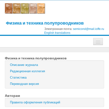
Физика и техника полупроводников
Электронная почта:
semicond@mail.ioffe.ru
English translations
Журналы
Физика и техника полупроводников
Журнал технической физики
Описание журнала
Письма в Журнал технической физики
Редакционная коллегия
Статистика
Физика твердого тела
Переводная версия
Физика и техника полупроводников
Авторам
Оптика и спектроскопия
Правила оформления публикаций
Поиск