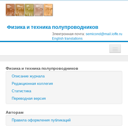
Физика и техника полупроводников
Электронная почта:
semicond@mail.ioffe.ru
English translations
Журналы
Физика и техника полупроводников
Журнал технической физики
Описание журнала
Письма в Журнал технической физики
Редакционная коллегия
Статистика
Физика твердого тела
Переводная версия
Физика и техника полупроводников
Авторам
Оптика и спектроскопия
Правила оформления публикаций
Поиск