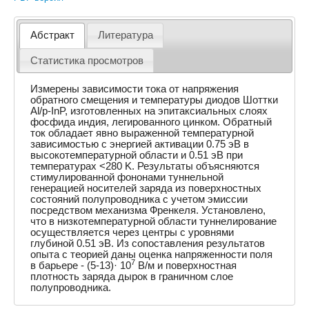
Абстракт
Литература
Статистика просмотров
Измерены зависимости тока от напряжения
обратного смещения и температуры диодов Шоттки
Al/p-InP, изготовленных на эпитаксиальных слоях
фосфида индия, легированного цинком. Обратный
ток обладает явно выраженной температурной
зависимостью с энергией активации 0.75 эВ в
высокотемпературной области и 0.51 эВ при
температурах <280 K. Результаты объясняются
стимулированной фононами туннельной
генерацией носителей заряда из поверхностных
состояний полупроводника с учетом эмиссии
посредством механизма Френкеля. Установлено,
что в низкотемпературной области туннелирование
осуществляется через центры с уровнями
глубиной 0.51 эВ. Из сопоставления результатов
опыта с теорией даны оценка напряженности поля
7
в барьере - (5-13)· 10
В/м и поверхностная
плотность заряда дырок в граничном слое
полупроводника.