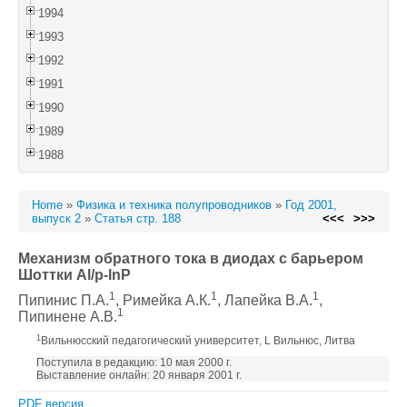
1994
1993
1992
1991
1990
1989
1988
Home
»
Физика и техника полупроводников
»
Год 2001,
выпуск 2
»
Статья стр. 188
<<<
>>>
Механизм обратного тока в диодах с барьером
Шоттки Al/p-InP
1
1
1
Пипинис П.А.
, Римейка А.К.
, Лапейка В.А.
,
1
Пипинене А.В.
1
Вильнюсский педагогический университет, L Вильнюс, Литва
Поступила в редакцию: 10 мая 2000 г.
Выставление онлайн: 20 января 2001 г.
PDF версия