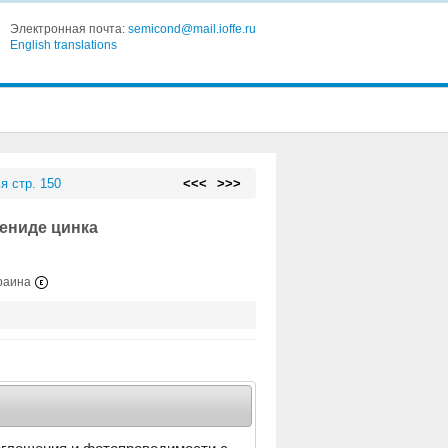
Электронная почта:
semicond@mail.ioffe.ru
English translations
я стр. 150
<<<
>>>
ениде цинка
краина