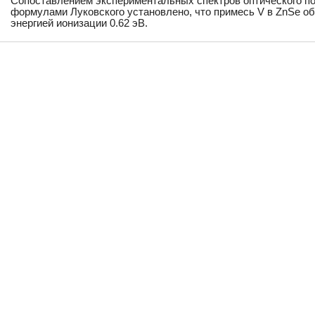
Сопоставлением экспериментальных спектров оптического п
формулами Луковского установлено, что примесь V в ZnSe об
энергией ионизации 0.62 эВ.