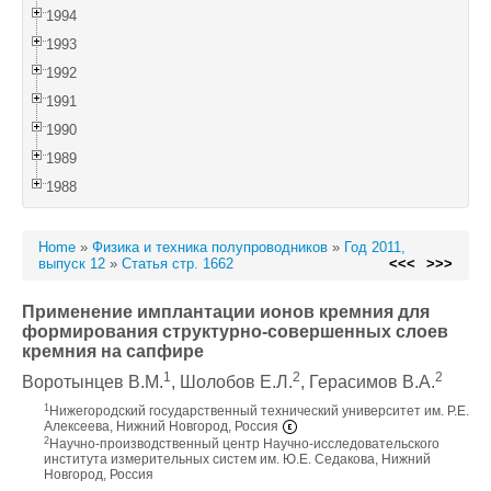
1994
1993
1992
1991
1990
1989
1988
Home
»
Физика и техника полупроводников
»
Год 2011,
выпуск 12
»
Статья стр. 1662
<<<
>>>
Применение имплантации ионов кремния для
формирования структурно-совершенных слоев
кремния на сапфире
1
2
2
Воротынцев В.М.
, Шолобов Е.Л.
, Герасимов В.А.
1
Нижегородский государственный технический университет им. Р.Е.
Алексеева, Нижний Новгород, Россия
2
Научно-производственный центр Научно-исследовательского
института измерительных систем им. Ю.Е. Седакова, Нижний
Новгород, Россия