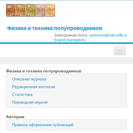
Физика и техника полупроводников
Электронная почта:
semicond@mail.ioffe.ru
English translations
Журналы
Физика и техника полупроводников
Журнал технической физики
Описание журнала
Письма в Журнал технической физики
Редакционная коллегия
Статистика
Физика твердого тела
Переводная версия
Физика и техника полупроводников
Авторам
Оптика и спектроскопия
Правила оформления публикаций
Поиск