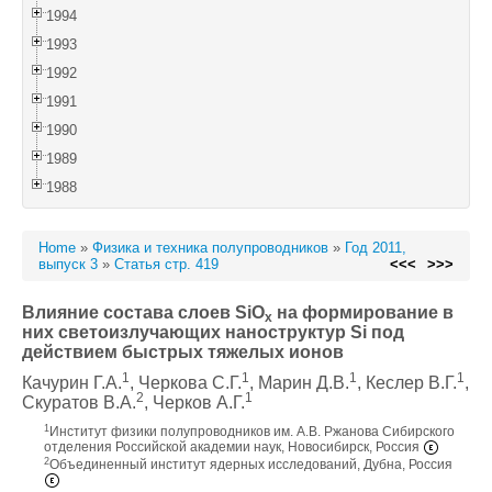
1994
1993
1992
1991
1990
1989
1988
Home
»
Физика и техника полупроводников
»
Год 2011,
выпуск 3
»
Статья стр. 419
<<<
>>>
Влияние состава слоев SiO
на формирование в
x
них светоизлучающих наноструктур Si под
действием быстрых тяжелых ионов
1
1
1
1
Качурин Г.А.
, Черкова С.Г.
, Марин Д.В.
, Кеслер В.Г.
,
2
1
Скуратов В.А.
, Черков А.Г.
1
Институт физики полупроводников им. А.В. Ржанова Сибирского
отделения Российской академии наук, Новосибирск, Россия
2
Объединенный институт ядерных исследований, Дубна, Россия