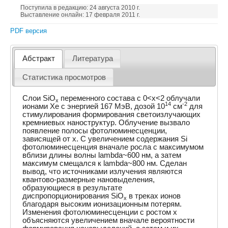
Поступила в редакцию: 24 августа 2010 г.
Выставление онлайн: 17 февраля 2011 г.
PDF версия
Абстракт
Литература
Статистика просмотров
Слои SiO
переменного состава с 0<x<2 облучали
x
14
-2
ионами Xe с энергией 167 МэВ, дозой 10
см
для
стимулирования формирования светоизлучающих
кремниевых наноструктур. Облучение вызвало
появление полосы фотолюминесценции,
зависящей от x. С увеличением содержания Si
фотолюминесценция вначале росла с максимумом
вблизи длины волны lambda~600 нм, а затем
максимум смещался к lambda~800 нм. Сделан
вывод, что источниками излучения являются
квантово-размерные нановыделения,
образующиеся в результате
диспропорционирования SiO
в треках ионов
x
благодаря высоким ионизационным потерям.
Изменения фотолюминесценции с ростом x
объясняются увеличением вначале вероятности