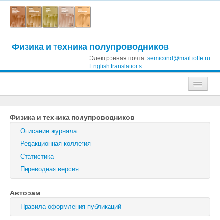
Физика и техника полупроводников
Электронная почта:
semicond@mail.ioffe.ru
English translations
Журналы
Физика и техника полупроводников
Журнал технической физики
Описание журнала
Письма в Журнал технической физики
Редакционная коллегия
Статистика
Физика твердого тела
Переводная версия
Физика и техника полупроводников
Авторам
Оптика и спектроскопия
Правила оформления публикаций
Поиск