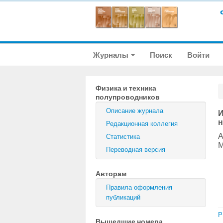
Журналы
Поиск
Войти
Физика и техника
полупроводников
Описание журнала
И
н
Редакционная коллегия
А
Статистика
М
Переводная версия
Авторам
Правила оформления
публикаций
P
Вышедшие номера