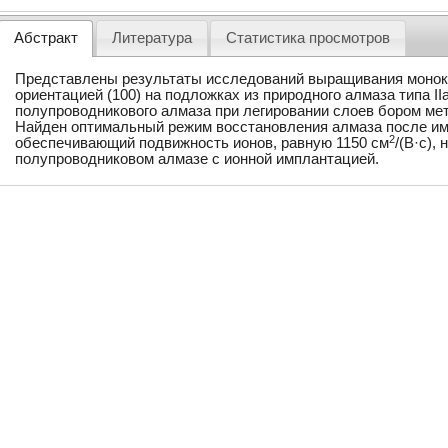
Абстракт
Литература
Статистика просмотров
Представлены результаты исследований выращивания монок
ориентацией (100) на подложках из природного алмаза типа II
полупроводникового алмаза при легировании слоев бором ме
Найден оптимальный режим восстановления алмаза после им
2
обеспечивающий подвижность ионов, равную 1150 см
/(В·с),
полупроводниковом алмазе с ионной имплантацией.