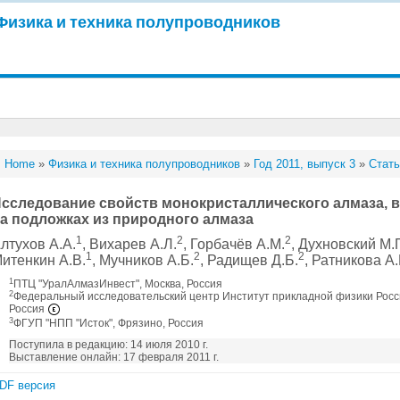
Физика и техника полупроводников
Home
»
Физика и техника полупроводников
»
Год 2011, выпуск 3
»
Стать
сследование свойств монокристаллического алмаза, 
а подложках из природного алмаза
1
2
2
лтухов А.А.
, Вихарев А.Л.
, Горбачёв А.М.
, Духновский М.
1
2
2
итенкин А.В.
, Мучников А.Б.
, Радищев Д.Б.
, Ратникова А.
1
ПТЦ "УралАлмазИнвест", Москва, Россия
2
Федеральный исследовательский центр Институт прикладной физики Росси
Россия
3
ФГУП "НПП "Исток", Фрязино, Россия
Поступила в редакцию: 14 июля 2010 г.
Выставление онлайн: 17 февраля 2011 г.
DF версия