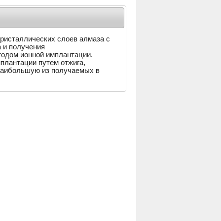
ристаллических слоев алмаза с
a и получения
тодом ионной имплантации.
плантации путем отжига,
 наибольшую из получаемых в