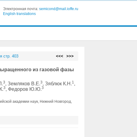
Электронная почта:
semicond@mail.ioffe.ru
English translations
я стр. 403
<<<
>>>
выращенного из газовой фазы
3
3
1
П.
, Земляков В.Е.
, Зяблюк К.Н.
,
3
3
К.
, Федоров Ю.Ю.
йской академии наук, Нижний Новгород,