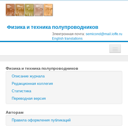
Физика и техника полупроводников
Электронная почта:
semicond@mail.ioffe.ru
English translations
Журналы
Физика и техника полупроводников
Журнал технической физики
Описание журнала
Письма в Журнал технической физики
Редакционная коллегия
Статистика
Физика твердого тела
Переводная версия
Физика и техника полупроводников
Авторам
Оптика и спектроскопия
Правила оформления публикаций
Поиск