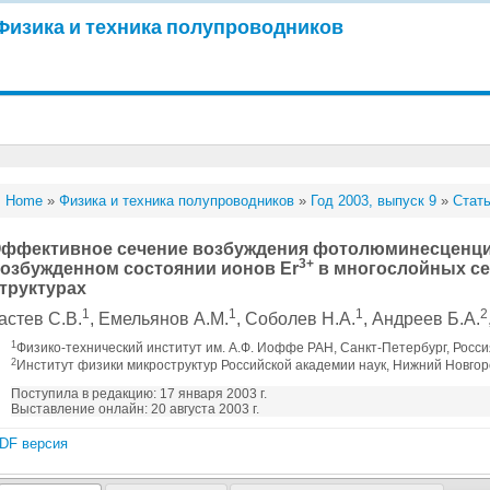
Физика и техника полупроводников
Home
»
Физика и техника полупроводников
»
Год 2003, выпуск 9
»
Стать
ффективное сечение возбуждения фотолюминесценции
3+
озбужденном состоянии ионов Er
в многослойных сел
труктурах
1
1
1
2
астев С.В.
, Емельянов А.М.
, Соболев Н.А.
, Андреев Б.А.
1
Физико-технический институт им. А.Ф. Иоффе РАН, Санкт-Петербург, Росс
2
Институт физики микроструктур Российской академии наук, Нижний Новгор
Поступила в редакцию: 17 января 2003 г.
Выставление онлайн: 20 августа 2003 г.
DF версия