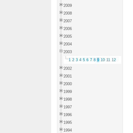
2009
2008
2007
2006
2005
2004
2003
1
2
3
4
5
6
7
8
9
10
11
12
2002
2001
2000
1999
1998
1997
1996
1995
1994