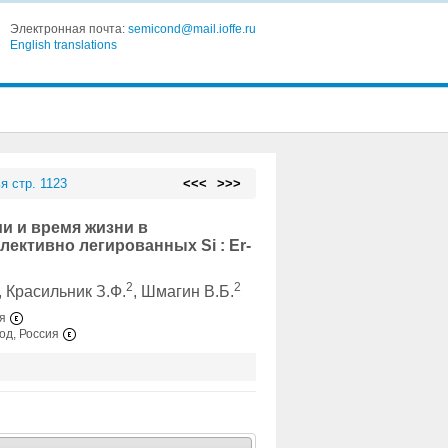
Электронная почта:
semicond@mail.ioffe.ru
English translations
я стр. 1123
<<<
>>>
 и время жизни в
ективно легированных Si : Er-
2
2
, Красильник З.Ф.
, Шмагин В.Б.
ия
од, Россия