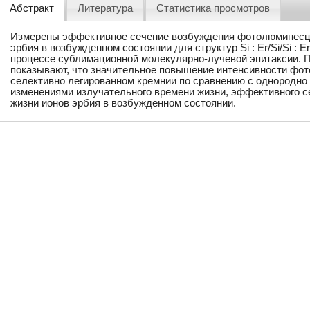
Абстракт
Литература
Статистика просмотров
Измерены эффективное сечение возбуждения фотолюминесце
эрбия в возбужденном состоянии для структур Si : Er/Si/Si : Er/
процессе сублимационной молекулярно-лучевой эпитаксии. 
показывают, что значительное повышение интенсивности фо
селективно легированном кремнии по сравнению с однородно 
изменениями излучательного времени жизни, эффективного с
жизни ионов эрбия в возбужденном состоянии.