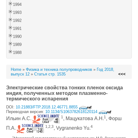
1994
1993
1992
1991
1990
1989
1988
Home
»
Физика и техника полупроводников
»
Год 2018,
выпуск 12
»
Статья стр. 1535
<<<
Электрические свойства тонких пленок оксида
индия, полученных методом плазменно-
термического испарения
DOI:
10.21883/FTP.2018.12.46771.8855
Переводная версия:
10.1134/S1063782618120114
1
1
Ильин А.С.
, Мацукатова А.Н.
, Форш
1,2,3
4
П.А.
, Vygranenko Yu.
1