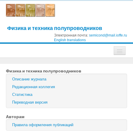
Физика и техника полупроводников
Электронная почта:
semicond@mail.ioffe.ru
English translations
Журналы
Физика и техника полупроводников
Журнал технической физики
Описание журнала
Письма в Журнал технической физики
Редакционная коллегия
Статистика
Физика твердого тела
Переводная версия
Физика и техника полупроводников
Авторам
Оптика и спектроскопия
Правила оформления публикаций
Поиск