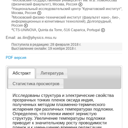
Московский государственный университет им. М.В. Ломоносова
(физический факультет), Москва, Россия
2
Национальный исследовательский центр "Курчатовский институт",
Москва, Россия
3
Московский физико-технический институт (факультет нано-, био-,
информационных и когнитивных технологий), Долгопрудный,
Россия
4
CTS-UNINOVA, Quinta da Torre,-516 Caparica, Portugal
Email: as.ilin@physics.msu.ru
Поступила в редакцию: 28 февраля 2018 г.
Выставление онлайн: 19 ноября 2018 г.
PDF версия
Абстракт
Литература
Статистика просмотров
Исследованы структура и электрические свойства
прозрачных тонких пленок оксида индия,
полученных методом плазменно-термического
испарения при различных температурах подложки.
Определено, что пленки имеют зернистую
структуру. Увеличение температуры подложки
приводит к значительному росту проводимости
пленок и к уменьшению времени релаксации