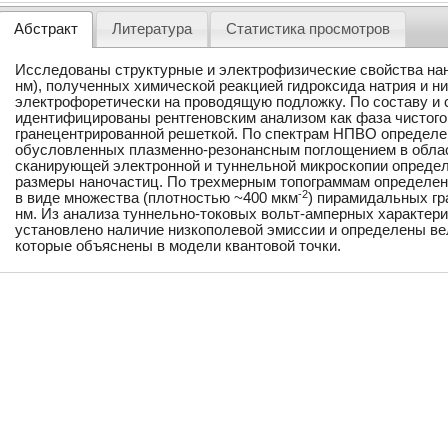
Абстракт
Литература
Статистика просмотров
Исследованы структурные и электрофизические свойства нан
нм), полученных химической реакцией гидроксида натрия и н
электрофоретически на проводящую подложку. По составу и 
идентифицированы рентгеновским анализом как фаза чистого
гранецентрированной решеткой. По спектрам НПВО определе
обусловленных плазменно-резонансным поглощением в облас
сканирующей электронной и туннельной микроскопии опреде
размеры наночастиц. По трехмерным топограммам определена
-2
в виде множества (плотностью ~400 мкм
) пирамидальных гр
нм. Из анализа туннельно-токовых вольт-амперных характер
установлено наличие низкополевой эмиссии и определены вел
которые объяснены в модели квантовой точки.