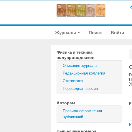
Журналы
Поиск
Войти
Физика и техника
полупроводников
Описание журнала
С
Редакционная коллегия
D
П
Статистика
Ж
Переводная версия
Авторам
E
Правила оформления
публикаций
P
Вышедшие номера