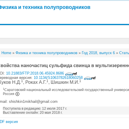
Физика и техника полупроводников
Home
»
Физика и техника полупроводников
»
Год 2018, выпуск 6
»
Стать
войства наночастиц сульфида свинца в мультизеренн
OI:
10.21883/FTP.2018.06.45924.8686
ереводная версия:
10.1134/S1063782618060258
1
1
1
уков Н.Д.
, Роках А.Г.
, Шишкин М.И.
1
Саратовский национальный исследовательский государственный университ
Россия
mail: shishkin1mikhail@gmail.com
Поступила в редакцию: 12 июля 2017 г.
Выставление онлайн: 20 мая 2018 г.
DF версия