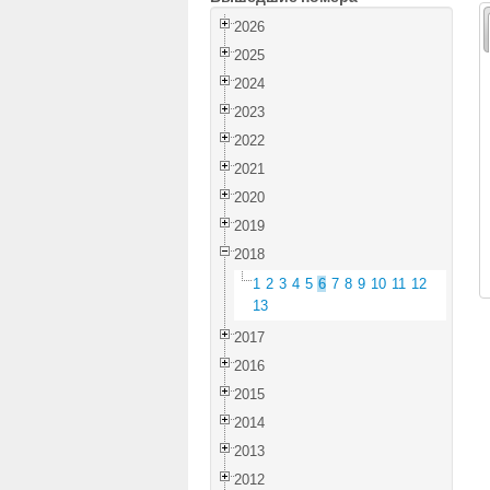
2026
2025
2024
2023
2022
2021
2020
2019
2018
1
2
3
4
5
6
7
8
9
10
11
12
13
2017
2016
2015
2014
2013
2012