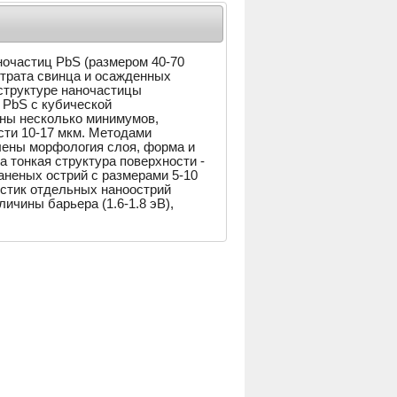
очастиц PbS (размером 40-70
итрата свинца и осажденных
структуре наночастицы
 PbS с кубической
ны несколько минимумов,
ти 10-17 мкм. Методами
лены морфология слоя, форма и
 тонкая структура поверхности -
аненых острий с размерами 5-10
истик отдельных наноострий
ичины барьера (1.6-1.8 эВ),