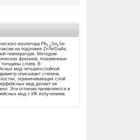
ческого изолятора Pb
Sn
Se
1-x
x
таксии на подложке ZnTe/GaAs.
ой температуре. Методом
тических фононов, плазменные
 толщины слоев. В
ейсных мод четырехслойной
Параметр описывает степень
костях, ограничивающих слой
терфейсных мод делает ее
ент. Эти отличия проявляются в
ейсных мод с ИК излучением.