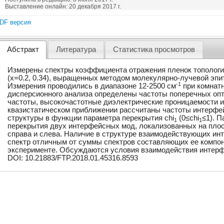
Выставление онлайн: 20 декабря 2017 г.
DF версия
Абстракт
Литература
Статистика просмотров
Измерены спектры коэффициента отражения пленок топологи
(x=0.2, 0.34), выращенных методом молекулярно-лучевой эпи
-1
Измерения проводились в диапазоне 12-2500 см
при комнатн
дисперсионного анализа определены частоты поперечных оп
частоты, высокочастотные диэлектрические проницаемости и
квазистатическом приближении рассчитаны частоты интерф
структуры в функции параметра перекрытия chi
(0≤chi
≤1). 
1
1
перекрытия двух интерфейсных мод, локализованных на плос
справа и слева. Наличие в структуре взаимодействующих ин
спектр отличным от суммы спектров составляющих ее компон
эксперименте. Обсуждаются условия взаимодействия интерф
DOI: 10.21883/FTP.2018.01.45316.8593