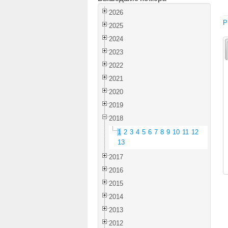
2026
P
2025
2024
2023
2022
2021
2020
2019
2018
1
2
3
4
5
6
7
8
9
10
11
12
13
2017
2016
2015
2014
2013
2012