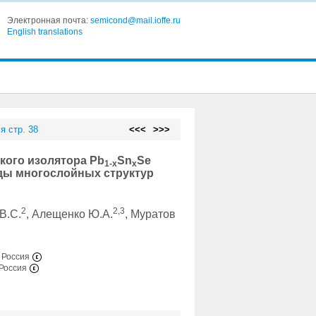
Электронная почта:
semicond@mail.ioffe.ru
English translations
я стр. 38
<<<
>>>
кого изолятора Pb
Sn
Se
1-x
x
моды многослойных структур
2
2,3
В.С.
, Алещенко Ю.А.
, Муратов
, Россия
 Россия