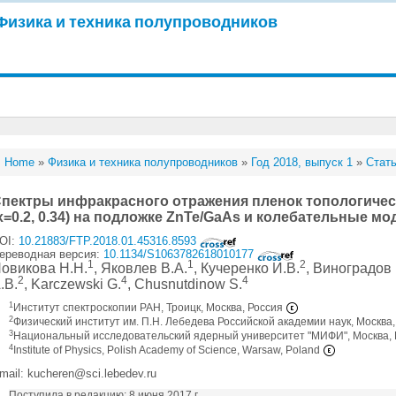
Физика и техника полупроводников
Home
»
Физика и техника полупроводников
»
Год 2018, выпуск 1
»
Стать
пектры инфракрасного отражения пленок топологичес
x=0.2, 0.34) на подложке ZnTe/GaAs и колебательные 
OI:
10.21883/FTP.2018.01.45316.8593
ереводная версия:
10.1134/S1063782618010177
1
1
2
овикова Н.Н.
, Яковлев В.А.
, Кучеренко И.В.
, Виноградов 
2
4
4
.В.
, Karczewski G.
, Chusnutdinow S.
1
Институт спектроскопии РАН, Троицк, Москва, Россия
2
Физический институт им. П.Н. Лебедева Российской академии наук, Москва
3
Национальный исследовательский ядерный университет "МИФИ", Москва,
4
Institute of Physics, Polish Academy of Science, Warsaw, Poland
mail: kucheren@sci.lebedev.ru
Поступила в редакцию: 8 июня 2017 г.