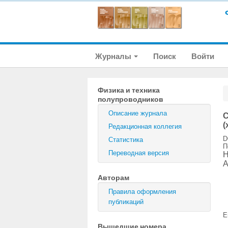
Журналы
Поиск
Войти
Физика и техника
полупроводников
Описание журнала
С
(
Редакционная коллегия
D
Статистика
П
Переводная версия
Н
А
Авторам
Правила оформления
публикаций
E
Вышедшие номера