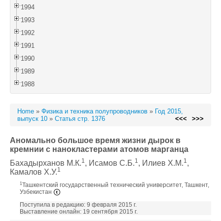
1994
1993
1992
1991
1990
1989
1988
Home
»
Физика и техника полупроводников
»
Год 2015,
выпуск 10
»
Статья стр. 1376
<<<
>>>
Аномально большое время жизни дырок в
кремнии c нанокластерами атомов марганца
1
1
1
Бахадырханов М.К.
, Исамов С.Б.
, Илиев Х.М.
,
1
Камалов Х.У.
1
Ташкентский государственный технический университет, Ташкент,
Узбекистан
Поступила в редакцию: 9 февраля 2015 г.
Выставление онлайн: 19 сентября 2015 г.