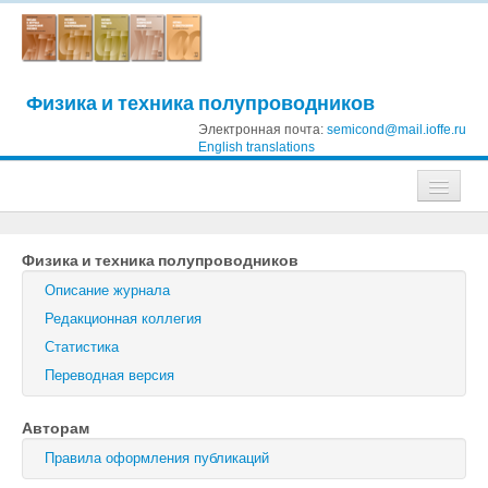
Физика и техника полупроводников
Электронная почта:
semicond@mail.ioffe.ru
English translations
Журналы
Физика и техника полупроводников
Журнал технической физики
Описание журнала
Письма в Журнал технической физики
Редакционная коллегия
Статистика
Физика твердого тела
Переводная версия
Физика и техника полупроводников
Авторам
Оптика и спектроскопия
Правила оформления публикаций
Поиск