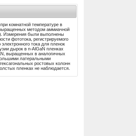
при комнатной температуре в
 выращенных методом аммиачной
1). Измерения были выполнены
ости фототока, регистрируемого
 электронного тока для пленок
узии дырок в n-AlGaN плeнках
GaN, выращенных в аналогичных
 бoльшими латеральными
гексагональных ростовых колонн
олстых плeнках не наблюдается.