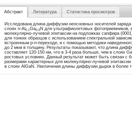
Абстракт
Литература
Статистика просмотров
Исследована длина диффузии неосновных носителей заряда 
слоях n-Al
Ga
N для ультрафиолетовых фотоприемников,
0.1
0.9
молекулярно-лучевой эпитаксии на подложках сапфира (000
для тонких образцов с использованием спектральной зависим
встроенным p-n-переходе, и с помощью методики наведенного
до 2 мкм в толщину. Результаты показывают, что длина дифф
составляет 120-150 нм, что в 3-4 раза больше, чем в слоях 
ростовых условиях. Данный результат может быть связан с
размерами характерных для молекулярно-лучевой эпитаксии 
в слоях AlGaN. Увеличения длины диффузии дырок в более т