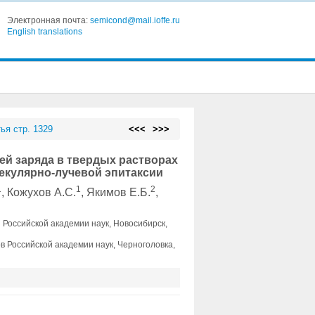
Электронная почта:
semicond@mail.ioffe.ru
English translations
ья стр. 1329
<<<
>>>
й заряда в твердых растворах
лекулярно-лучевой эпитаксии
1
1
2
, Кожухов А.С.
, Якимов Е.Б.
,
 Российской академии наук, Новосибирск,
 Российской академии наук, Черноголовка,