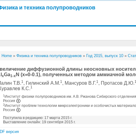
Физика и техника полупроводников
Home
»
Физика и техника полупроводников
»
Год 2015, выпуск 10
»
Стат
величение диффузионной длины неосновных носителе
l
Ga
N (x=0-0.1), полученных методом аммиачной мо
x
1-x
1
1
1
алин Т.В.
, Гилинский А.М.
, Мансуров В.Г.
, Протасов Д.Ю.
1
уравлев К.С.
1
Институт физики полупроводников им. А.В. Ржанова Сибирского отделения
Россия
2
Институт проблем технологии микроэлектроники и особочистых материалов
Россия
Поступила в редакцию: 17 марта 2015 г.
Выставление онлайн: 19 сентября 2015 г.
DF версия