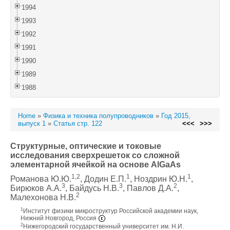
1994
1993
1992
1991
1990
1989
1988
Home
»
Физика и техника полупроводников
»
Год 2015,
выпуск 1
»
Статья стр. 122
<<<
>>>
Структурные, оптические и токовые
исследования сверхрешеток со сложной
элементарной ячейкой на основе AlGaAs
1,2
1
1
Романова Ю.Ю.
, Додин Е.П.
, Ноздрин Ю.Н.
,
3
3
2
Бирюков А.А.
, Байдусь Н.В.
, Павлов Д.А.
,
2
Малехонова Н.В.
1
Институт физики микроструктур Российской академии наук,
Нижний Новгород, Россия
2
Нижегородский государственный университет им. Н.И.