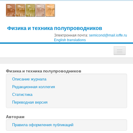
Физика и техника полупроводников
Электронная почта:
semicond@mail.ioffe.ru
English translations
Журналы
Физика и техника полупроводников
Журнал технической физики
Описание журнала
Письма в Журнал технической физики
Редакционная коллегия
Статистика
Физика твердого тела
Переводная версия
Физика и техника полупроводников
Авторам
Оптика и спектроскопия
Правила оформления публикаций
Поиск