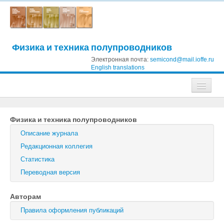
Физика и техника полупроводников
Электронная почта:
semicond@mail.ioffe.ru
English translations
Журналы
Физика и техника полупроводников
Журнал технической физики
Описание журнала
Письма в Журнал технической физики
Редакционная коллегия
Статистика
Физика твердого тела
Переводная версия
Физика и техника полупроводников
Авторам
Оптика и спектроскопия
Правила оформления публикаций
Поиск