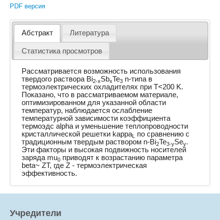
PDF версия
Абстракт
Литература
Статистика просмотров
Рассматривается возможность использования
твердого раствора Bi
Sb
Te
n-типа в
2-x
x
3
термоэлектрических охладителях при T<200 K.
Показано, что в рассматриваемом материале,
оптимизированном для указанной области
температур, наблюдается ослабление
температурной зависимости коэффициента
термоэдс alpha и уменьшение теплопроводности
кристаллической решетки kappa
по сравнению с
L
традиционным твердым раствором n-Bi
Te
Se
.
2
3-y
y
Эти факторы и высокая подвижность носителей
заряда mu
приводят к возрастанию параметра
0
beta~ ZT, где Z - термоэлектрическая
эффективность.
Учредители