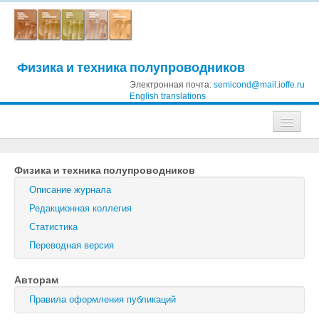
Физика и техника полупроводников
Электронная почта:
semicond@mail.ioffe.ru
English translations
Журналы
Физика и техника полупроводников
Журнал технической физики
Описание журнала
Письма в Журнал технической физики
Редакционная коллегия
Статистика
Физика твердого тела
Переводная версия
Физика и техника полупроводников
Авторам
Оптика и спектроскопия
Правила оформления публикаций
Поиск