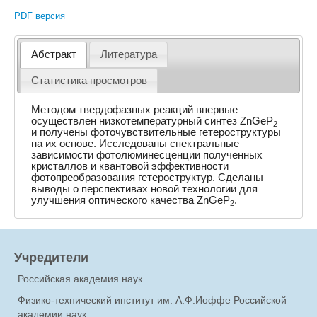
PDF версия
Абстракт
Литература
Статистика просмотров
Методом твердофазных реакций впервые
осуществлен низкотемпературный синтез ZnGeP
2
и получены фоточувствительные гетероструктуры
на их основе. Исследованы спектральные
зависимости фотолюминесценции полученных
кристаллов и квантовой эффективности
фотопреобразования гетероструктур. Сделаны
выводы о перспективах новой технологии для
улучшения оптического качества ZnGeP
.
2
Учредители
Российская академия наук
Физико-технический институт им. А.Ф.Иоффе Российской
академии наук