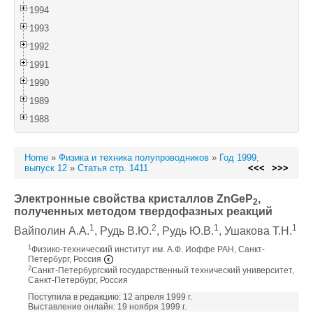
1994
1993
1992
1991
1990
1989
1988
Home
»
Физика и техника полупроводников
»
Год 1999,
выпуск 12
»
Статья стр. 1411
<<<
>>>
Электронные свойства кристаллов ZnGeP
,
2
полученных методом твердофазных реакций
1
2
1
1
Вайполин А.А.
, Рудь В.Ю.
, Рудь Ю.В.
, Ушакова Т.Н.
1
Физико-технический институт им. А.Ф. Иоффе РАН, Санкт-
Петербург, Россия
2
Санкт-Петербургский государственный технический университет,
Санкт-Петербург, Россия
Поступила в редакцию: 12 апреля 1999 г.
Выставление онлайн: 19 ноября 1999 г.