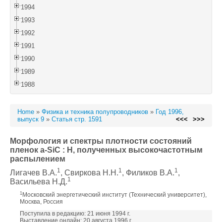
1994
1993
1992
1991
1990
1989
1988
Home
»
Физика и техника полупроводников
»
Год 1996,
выпуск 9
»
Статья стр. 1591
<<<
>>>
Морфология и спектры плотности состояний
пленок a-SiC : H, полученных высокочастотным
распылением
1
1
1
Лигачев В.А.
, Свиркова Н.Н.
, Филиков В.А.
,
1
Васильева Н.Д.
1
Московский энергетический институт (Технический университет),
Москва, Россия
Поступила в редакцию: 21 июня 1994 г.
Выставление онлайн: 20 августа 1996 г.