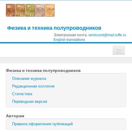
Физика и техника полупроводников
Электронная почта:
semicond@mail.ioffe.ru
English translations
Журналы
Физика и техника полупроводников
Журнал технической физики
Описание журнала
Письма в Журнал технической физики
Редакционная коллегия
Статистика
Физика твердого тела
Переводная версия
Физика и техника полупроводников
Авторам
Оптика и спектроскопия
Правила оформления публикаций
Поиск