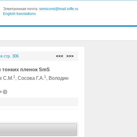
Электронная почта:
semicond@mail.ioffe.ru
English translations
я стр. 306
<<<
>>>
 тонких пленок SmS
1
1
в С.М.
, Сосова Г.А.
, Володин
ия