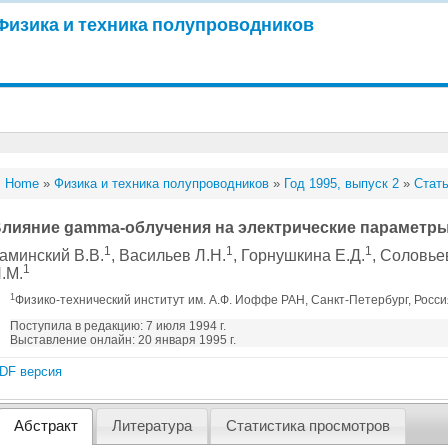
Физика и техника полупроводников
Home
»
Физика и техника полупроводников
»
Год 1995, выпуск 2
»
Стать
лияние gamma-облучения на электрические параметры
1
1
1
аминский В.В.
, Васильев Л.Н.
, Горнушкина Е.Д.
, Соловье
1
.М.
1
Физико-технический институт им. А.Ф. Иоффе РАН, Санкт-Петербург, Росс
Поступила в редакцию: 7 июля 1994 г.
Выставление онлайн: 20 января 1995 г.
DF версия
Абстракт
Литература
Статистика просмотров