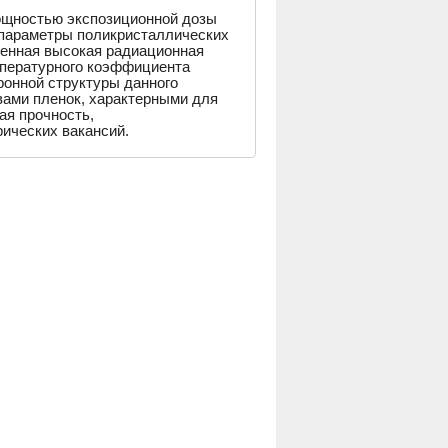
щностью экспозиционной дозы
 параметры поликристаллических
енная высокая радиационная
мпературного коэффициента
онной структуры данного
вами пленок, характерными для
ая прочность,
ических вакансий.