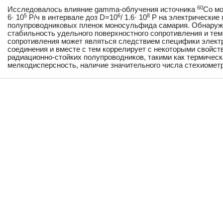
60
Исследовалось влияние gamma-облучения источника
Co мо
5
6
8
6· 10
Р/ч в интервале доз D=10
/ 1.6· 10
Р на электрические
полупроводниковых пленок моносульфида самария. Обнаруж
стабильность удельного поверхностного сопротивления и те
сопротивления может являться следствием специфики электр
соединения и вместе с тем коррелирует с некоторыми свойст
радиационно-стойких полупроводников, такими как термическ
мелкодисперсность, наличие значительного числа стехиометр