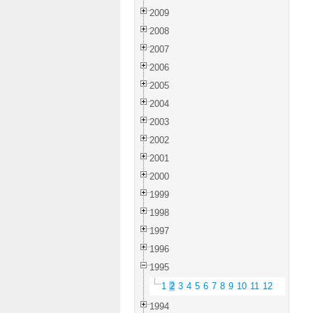
2009
2008
2007
2006
2005
2004
2003
2002
2001
2000
1999
1998
1997
1996
1995
1
2
3
4
5
6
7
8
9
10
11
12
1994