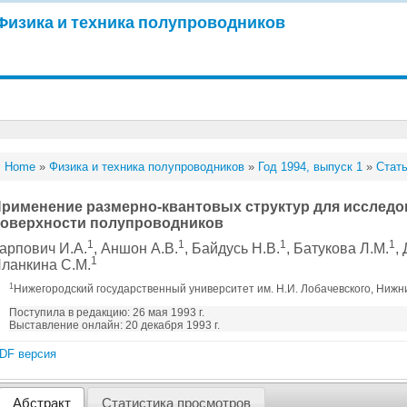
Физика и техника полупроводников
Home
»
Физика и техника полупроводников
»
Год 1994, выпуск 1
»
Стать
рименение размерно-квантовых структур для исследо
оверхности полупроводников
1
1
1
1
арпович И.А.
, Аншон А.В.
, Байдусь Н.В.
, Батукова Л.М.
,
1
ланкина С.М.
1
Нижегородский государственный университет им. Н.И. Лобачевского, Нижн
Поступила в редакцию: 26 мая 1993 г.
Выставление онлайн: 20 декабря 1993 г.
DF версия
Абстракт
Статистика просмотров