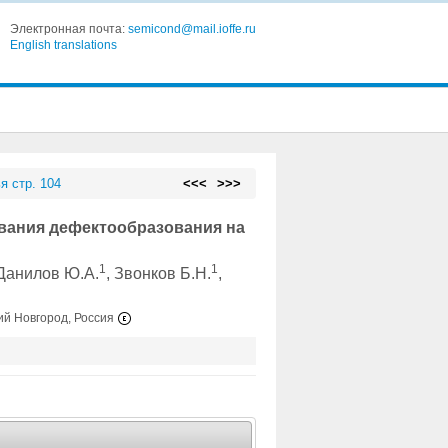
Электронная почта:
semicond@mail.ioffe.ru
English translations
я стр. 104
<<<
>>>
вания дефектообразования на
1
1
 Данилов Ю.А.
, Звонков Б.Н.
,
ий Новгород, Россия