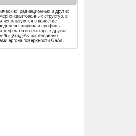
ических, радиационных и других
мерно-квантованных структур, в
ы используются в качестве
пределены ширина и профиль
х дефектов и некоторые другие
s/In
Ga
As исследовано
0.3
0.7
ами аргона поверхности GaAs.