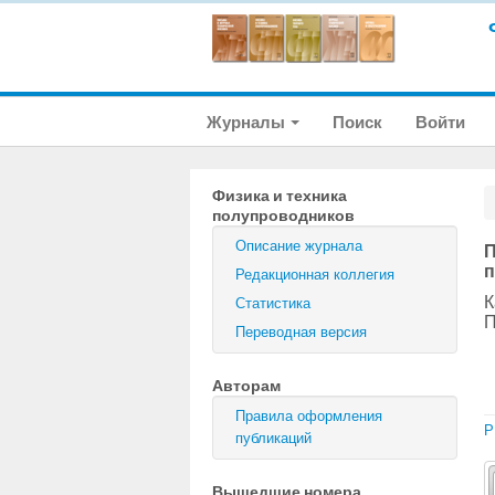
Журналы
Поиск
Войти
Физика и техника
полупроводников
Описание журнала
П
п
Редакционная коллегия
К
Статистика
П
Переводная версия
Авторам
Правила оформления
P
публикаций
Вышедшие номера