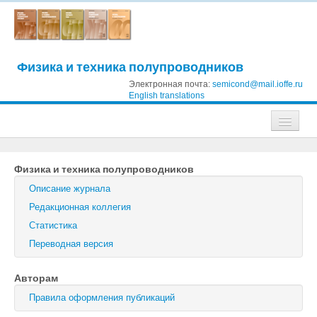
Физика и техника полупроводников
Электронная почта:
semicond@mail.ioffe.ru
English translations
Журналы
Физика и техника полупроводников
Журнал технической физики
Описание журнала
Письма в Журнал технической физики
Редакционная коллегия
Статистика
Физика твердого тела
Переводная версия
Физика и техника полупроводников
Авторам
Оптика и спектроскопия
Правила оформления публикаций
Поиск