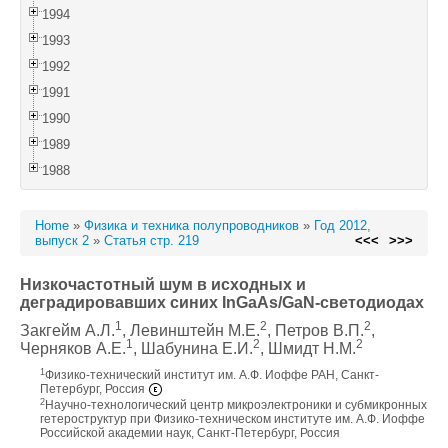
1994
1993
1992
1991
1990
1989
1988
Home
»
Физика и техника полупроводников
»
Год 2012,
выпуск 2
»
Статья стр. 219
<<<
>>>
Низкочастотный шум в исходных и
деградировавших синих InGaAs/GaN-светодиодах
1
2
2
Закгейм А.Л.
, Левинштейн М.Е.
, Петров В.П.
,
1
2
2
Черняков А.Е.
, Шабунина Е.И.
, Шмидт Н.М.
1
Физико-технический институт им. А.Ф. Иоффе РАН, Санкт-
Петербург, Россия
2
Научно-технологический центр микроэлектроники и субмикронных
гетероструктур при Физико-техническом институте им. А.Ф. Иоффе
Российской академии наук, Санкт-Петербург, Россия