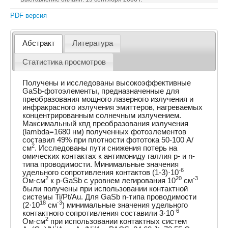
PDF версия
Абстракт
Литература
Статистика просмотров
Получены и исследованы высокоэффективные
GaSb-фотоэлементы, предназначенные для
преобразования мощного лазерного излучения и
инфракрасного излучения эмиттеров, нагреваемых
концентрированным солнечным излучением.
Максимальный кпд преобразования излучения
(lambda=1680 нм) полученных фотоэлементов
составил 49% при плотности фототока 50-100 А/
2
см
. Исследованы пути снижения потерь на
омических контактах к антимониду галлия p- и n-
типа проводимости. Минимальные значения
-6
удельного сопротивления контактов (1-3)·10
2
20
-3
Ом·см
к p-GaSb с уровнем легирования 10
см
были получены при использовании контактной
системы Ti/Pt/Au. Для GaSb n-типа проводимости
18
-3
(2·10
см
) минимальные значения удельного
-6
контактного сопротивления составили 3·10
2
Ом·см
при использовании контактных систем