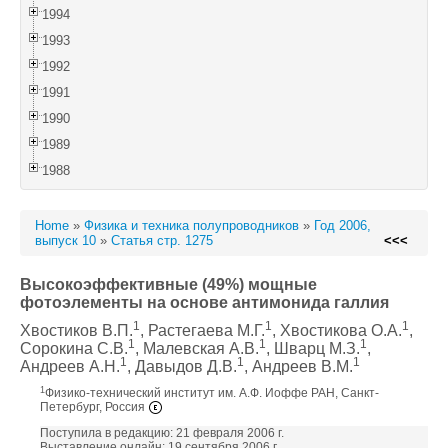
1994
1993
1992
1991
1990
1989
1988
Home
»
Физика и техника полупроводников
»
Год 2006,
выпуск 10
»
Статья стр. 1275
<<<
Высокоэффективные (49%) мощные
фотоэлементы на основе антимонида галлия
1
1
1
Хвостиков В.П.
, Растегаева М.Г.
, Хвостикова О.А.
,
1
1
1
Сорокина С.В.
, Малевская А.В.
, Шварц М.З.
,
1
1
1
Андреев А.Н.
, Давыдов Д.В.
, Андреев В.М.
1
Физико-технический институт им. А.Ф. Иоффе РАН, Санкт-
Петербург, Россия
Поступила в редакцию: 21 февраля 2006 г.
Выставление онлайн: 19 сентября 2006 г.