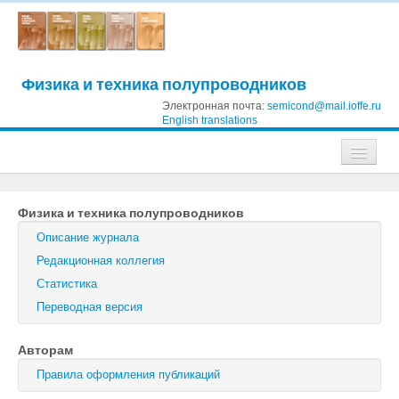
Физика и техника полупроводников
Электронная почта:
semicond@mail.ioffe.ru
English translations
Журналы
Физика и техника полупроводников
Журнал технической физики
Описание журнала
Письма в Журнал технической физики
Редакционная коллегия
Статистика
Физика твердого тела
Переводная версия
Физика и техника полупроводников
Авторам
Оптика и спектроскопия
Правила оформления публикаций
Поиск