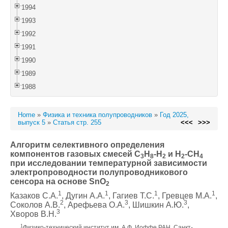
1994
1993
1992
1991
1990
1989
1988
Home
»
Физика и техника полупроводников
»
Год 2025,
выпуск 5
»
Статья стр. 255
<<<
>>>
Алгоритм селективного определения
компонентов газовых смесей C
H
-H
и H
-CH
3
8
2
2
4
при исследовании температурной зависимости
электропроводности полупроводникового
сенсора на основе SnO
2
1
1
1
1
Казаков С.А.
, Дугин А.А.
, Гагиев Т.С.
, Гревцев М.А.
,
2
3
3
Соколов А.В.
, Арефьева О.А.
, Шишкин А.Ю.
,
3
Хворов В.Н.
1
Физико-технический институт им. А.Ф. Иоффе РАН, Санкт-