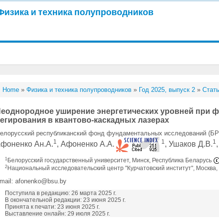
Физика и техника полупроводников
Home
»
Физика и техника полупроводников
»
Год 2025, выпуск 2
»
Стать
еоднородное уширение энергетических уровней при ф
егирования в квантово-каскадных лазерах
елорусский республиканский фонд фундаментальных исследований (
1
1
1
фоненко Ан.А.
, Афоненко А.А.
, Ушаков Д.В.
1
Белорусский государственный университет, Минск, Республика Беларусь
2
Национальный исследовательский центр "Курчатовский институт", Москва,
mail: afonenko@bsu.by
Поступила в редакцию: 26 марта 2025 г.
В окончательной редакции: 23 июня 2025 г.
Принята к печати: 23 июня 2025 г.
Выставление онлайн: 29 июля 2025 г.