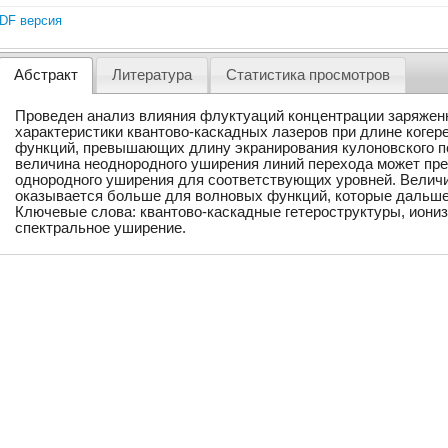
DF версия
Абстракт
Литература
Статистика просмотров
Проведен анализ влияния флуктуаций концентрации заряжен
характеристики квантово-каскадных лазеров при длине коге
функций, превышающих длину экранирования кулоновского по
величина неоднородного уширения линий перехода может пр
однородного уширения для соответствующих уровней. Велич
оказывается больше для волновых функций, которые дальше
Ключевые слова: квантово-каскадные гетероструктуры, иони
спектральное уширение.