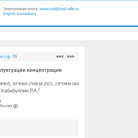
Электронная почта:
semicond@mail.ioffe.ru
English translations
я стр. 79
<<<
>>>
луктуации концентрации
БРФФИ), БРФФИ–РНФ М-2023, 23РНФМ-064
2
, Хабибуллин Р.А.
 Россия