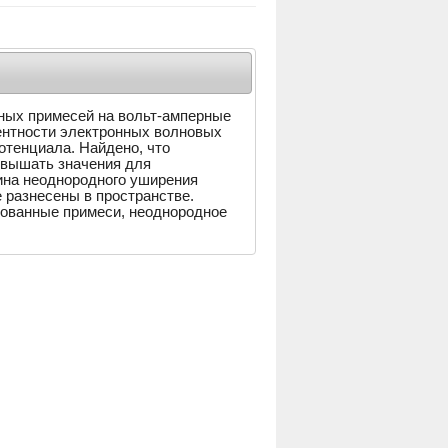
ных примесей на вольт-амперные
рентности электронных волновых
тенциала. Найдено, что
евышать значения для
ина неоднородного уширения
 разнесены в пространстве.
зованные примеси, неоднородное