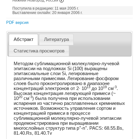
Нижний Новгород, Россия
Поступила в редакцию: 11 мая 2005 г.
Выставление онлайн: 20 января 2006 г.
PDF версия
Абстракт
Литература
Статистика просмотров
Методом сублимационной молекулярно-лучевой
эпитаксии на подложках Si (100) выращены
эпитаксиальные слои Si, легированные
различными примесями. Легирование фосфором
слоев было проконтролировано в диапазоне
13
19
-3
концентраций электронов от 2· 10
до 10
см
.
Высокая концентрация легирующей примеси (~
20
-3
10
см
) была получена при использовании
испарения из частично расплавленных кремниевых
источников. Возможность управления сортом и
концентрацией примеси в процессе
сублимационной молекулярно-лучевой эпитаксии
продемонстрирована при выращивании
+
+
многослойных структур типа p
-n
. PACS: 68.55.Bs,
81.40.Rs, 81.40.Tv