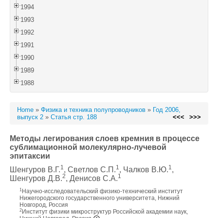
1994
1993
1992
1991
1990
1989
1988
Home
»
Физика и техника полупроводников
»
Год 2006,
выпуск 2
»
Статья стр. 188
<<<
>>>
Методы легирования слоев кремния в процессе
сублимационной молекулярно-лучевой
эпитаксии
1
1
1
Шенгуров В.Г.
, Светлов С.П.
, Чалков В.Ю.
,
2
1
Шенгуров Д.В.
, Денисов С.А.
1
Научно-исследовательский физико-технический институт
Нижегородского государственного университета, Нижний
Новгород, Россия
2
Институт физики микроструктур Российской академии наук,