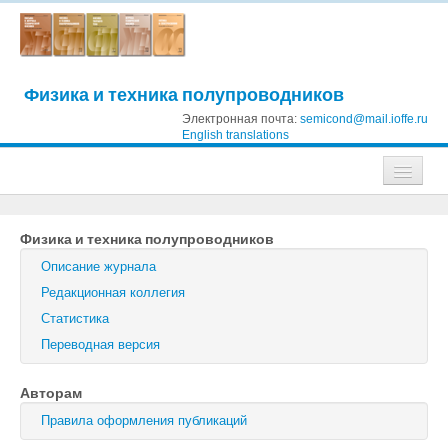
Физика и техника полупроводников
Электронная почта:
semicond@mail.ioffe.ru
English translations
Журналы
Физика и техника полупроводников
Журнал технической физики
Описание журнала
Письма в Журнал технической физики
Редакционная коллегия
Статистика
Физика твердого тела
Переводная версия
Физика и техника полупроводников
Авторам
Оптика и спектроскопия
Правила оформления публикаций
Поиск