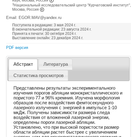
наук, Москва, Россия
3
Национальный исследовательский центр "Курчатовский институт",
Москва, Россия
Email: EGOR.MAV@yandex.ru
Поступила в редакцию: 3 мая 2024 г.
В окончательной редакции: 23 августа 2024 г.
Принята к печати: 30 октября 2024 г.
Выставление онлайн: 23 декабря 2024 г.
PDF версия
Абстракт
Литература
Статистика просмотров
Представлены результаты экспериментального
изучения порогов абляции монокристаллического и
пористого 77 и 96% кремния. Изучена морфология
образцов после воздействия фемтосекундного
лазерного излучения с энергией в импульсе 1-10
мкДж. Получены зависимости размера следа
воздействия от вложенной лазерной энергии,
определены пороги лазерной абляции.
Установлено, что при высокой пористости размер
области абляции растет быстрее с увеличением
энергии, чем для монокристаллического кремния и