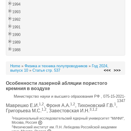
1994
1993
1992
1991
1990
1989
1988
Home
»
Физика и техника полупроводников
»
Год 2024,
выпуск 10
»
Статья стр. 537
<<<
>>>
Особенности лазерной абляции пористого
кремния в воздухе
Министерство науки и высшего образования РФ , 075-15-2021-
1347
1,2
1,2
1
Маврешко Е.И.
, Фроня А.А.
, Тихоновский Г.В.
,
1,2
3,1,2
Григорьева М.С.
, Завестовская И.Н.
1
Национальный исследовательский ядерный университет "МИФИ",
Москва, Россия
2
Физический институт им. П.Н. Лебедева Российской академии