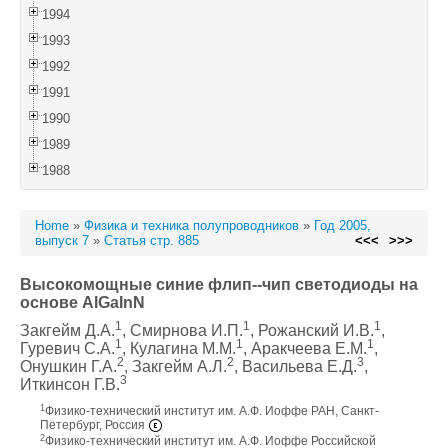
1994
1993
1992
1991
1990
1989
1988
Home
»
Физика и техника полупроводников
»
Год 2005,
выпуск 7
»
Статья стр. 885
<<<
>>>
Высокомощные синие флип--чип светодиоды на
основе AlGaInN
1
1
1
Закгейм Д.А.
, Смирнова И.П.
, Рожанский И.В.
,
1
1
1
Гуревич С.А.
, Кулагина М.М.
, Аракчеева Е.М.
,
2
2
3
Онушкин Г.А.
, Закгейм А.Л.
, Васильева Е.Д.
,
3
Иткинсон Г.В.
1
Физико-технический институт им. А.Ф. Иоффе РАН, Санкт-
Петербург, Россия
2
Физико-технический институт им. А.Ф. Иоффе Российской