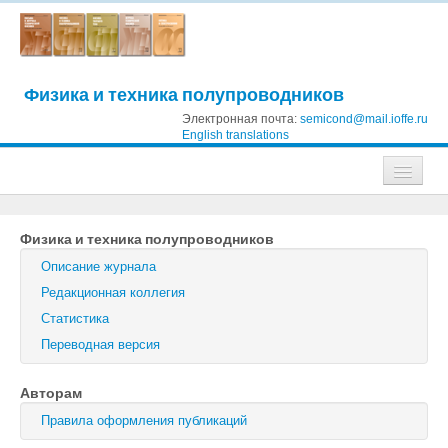
Физика и техника полупроводников
Электронная почта:
semicond@mail.ioffe.ru
English translations
Журналы
Физика и техника полупроводников
Журнал технической физики
Описание журнала
Письма в Журнал технической физики
Редакционная коллегия
Статистика
Физика твердого тела
Переводная версия
Физика и техника полупроводников
Авторам
Оптика и спектроскопия
Правила оформления публикаций
Поиск