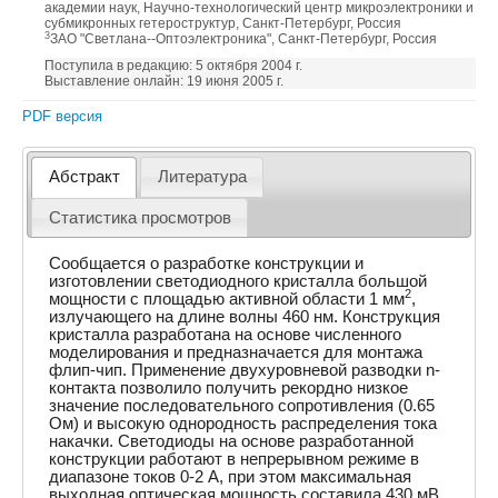
академии наук, Научно-технологический центр микроэлектроники и
субмикронных гетероструктур, Санкт-Петербург, Россия
3
ЗАО "Светлана--Оптоэлектроника", Санкт-Петербург, Россия
Поступила в редакцию: 5 октября 2004 г.
Выставление онлайн: 19 июня 2005 г.
PDF версия
Абстракт
Литература
Статистика просмотров
Сообщается о разработке конструкции и
изготовлении светодиодного кристалла большой
2
мощности с площадью активной области 1 мм
,
излучающего на длине волны 460 нм. Конструкция
кристалла разработана на основе численного
моделирования и предназначается для монтажа
флип-чип. Применение двухуровневой разводки n-
контакта позволило получить рекордно низкое
значение последовательного сопротивления (0.65
Ом) и высокую однородность распределения тока
накачки. Светодиоды на основе разработанной
конструкции работают в непрерывном режиме в
диапазоне токов 0-2 А, при этом максимальная
выходная оптическая мощность составила 430 мВ.